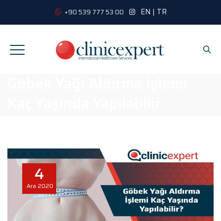
EN
|
TR
+90 539 777 53 00
Göbek Yağı Aldırma İşlemi
Kaç Yaşında Yapılabilir
4
Ara
2020