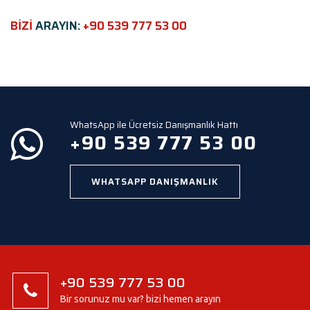
i
e
BİZİ
ARAYIN:
+90 539 777 53 00
l
d
e
m
p
t
y
WhatsApp ile Ücretsiz Danışmanlık Hattı
.
+90 539 777 53 00
WHATSAPP DANIŞMANLIK
+90 539 777 53 00
Bir sorunuz mu var? bizi hemen arayın