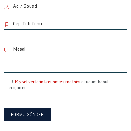
P
l
e
a
s
e
l
e
Kişisel verilerin korunması metnini
okudum kabul
a
ediyorum.
v
e
t
h
i
s
f