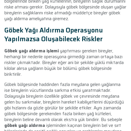
bölgelerinde biriken yağ kütlelerinin, bireylerin sağlık durumlarını
riske atması gerekir. Dolayısıyla göbek bölgesinde oluşan yağlar
bireylerin sağlıklarını riske atmadığı müddetçe bireyler göbek
yağı aldırma ameliyatına giremez.
Göbek Yağı Aldırma Operasyonu
Yapılmazsa Oluşabilecek Riskler
Göbek yağı aldırma işlemi
yaptırması gereken bireyler,
herhangi bir nedenle operasyona girmediği zaman ortaya bazı
riskler çıkmaktadır. Bireyler eğer ani bir şekilde yüklü miktarda
kilolar alırsa yağların büyük bir bölümü göbek bölgesinde
biriktirilir.
Göbek bölgesinde haddinden fazla meydana gelen yağlanma
ise bireylerin vücutlarında sarkma etkisi yaratmaktadır.
Dolayısıyla bireylerin özellikle göbek ve çevresinde meydana
gelen bu sarkmalar, bireylerin hareket kabiliyetlerini düşürdüğü
gibi hızlarını da gözle görülür bir şekilde etkiler. Aynı zamanda
göbek bölgesinde gerekenden fazla biriken yağ kütleleri,
bireylerin beline devamlı olarak ekstra yük bindirir. Bu sebeple
göbek yağı aldırma
işleminden kaçınan bireylerin bel ve sırt