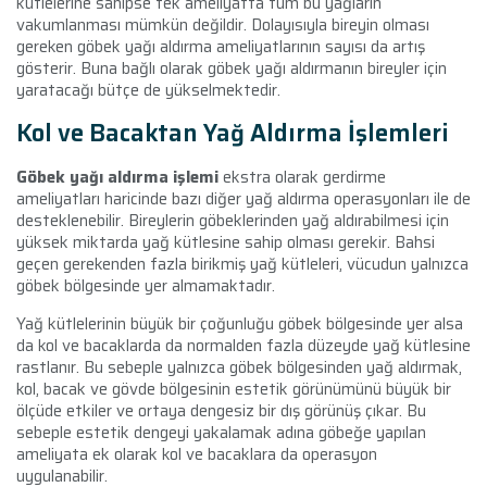
kütlelerine sahipse tek ameliyatta tüm bu yağların
vakumlanması mümkün değildir. Dolayısıyla bireyin olması
gereken göbek yağı aldırma ameliyatlarının sayısı da artış
gösterir. Buna bağlı olarak göbek yağı aldırmanın bireyler için
yaratacağı bütçe de yükselmektedir.
Kol ve Bacaktan Yağ Aldırma İşlemleri
Göbek yağı aldırma işlemi
ekstra olarak gerdirme
ameliyatları haricinde bazı diğer yağ aldırma operasyonları ile de
desteklenebilir. Bireylerin göbeklerinden yağ aldırabilmesi için
yüksek miktarda yağ kütlesine sahip olması gerekir. Bahsi
geçen gerekenden fazla birikmiş yağ kütleleri, vücudun yalnızca
göbek bölgesinde yer almamaktadır.
Yağ kütlelerinin büyük bir çoğunluğu göbek bölgesinde yer alsa
da kol ve bacaklarda da normalden fazla düzeyde yağ kütlesine
rastlanır. Bu sebeple yalnızca göbek bölgesinden yağ aldırmak,
kol, bacak ve gövde bölgesinin estetik görünümünü büyük bir
ölçüde etkiler ve ortaya dengesiz bir dış görünüş çıkar. Bu
sebeple estetik dengeyi yakalamak adına göbeğe yapılan
ameliyata ek olarak kol ve bacaklara da operasyon
uygulanabilir.