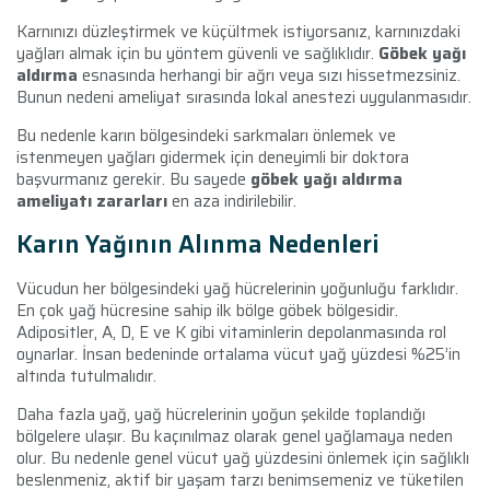
Karnınızı düzleştirmek ve küçültmek istiyorsanız, karnınızdaki
yağları almak için bu yöntem güvenli ve sağlıklıdır.
Göbek yağı
aldırma
esnasında herhangi bir ağrı veya sızı hissetmezsiniz.
Bunun nedeni ameliyat sırasında lokal anestezi uygulanmasıdır.
Bu nedenle karın bölgesindeki sarkmaları önlemek ve
istenmeyen yağları gidermek için deneyimli bir doktora
başvurmanız gerekir. Bu sayede
göbek yağı aldırma
ameliyatı zararları
en aza indirilebilir.
Karın Yağının Alınma Nedenleri
Vücudun her bölgesindeki yağ hücrelerinin yoğunluğu farklıdır.
En çok yağ hücresine sahip ilk bölge göbek bölgesidir.
Adipositler, A, D, E ve K gibi vitaminlerin depolanmasında rol
oynarlar. İnsan bedeninde ortalama vücut yağ yüzdesi %25’in
altında tutulmalıdır.
Daha fazla yağ, yağ hücrelerinin yoğun şekilde toplandığı
bölgelere ulaşır. Bu kaçınılmaz olarak genel yağlamaya neden
olur. Bu nedenle genel vücut yağ yüzdesini önlemek için sağlıklı
beslenmeniz, aktif bir yaşam tarzı benimsemeniz ve tüketilen