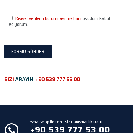
e
l
e
Kişisel verilerin korunması metnini
okudum kabul
a
ediyorum.
v
e
t
h
i
s
f
i
e
BİZİ
ARAYIN:
+90 539 777 53 00
l
d
e
m
p
t
y
WhatsApp ile Ücretsiz Danışmanlık Hattı
.
+90 539 777 53 00