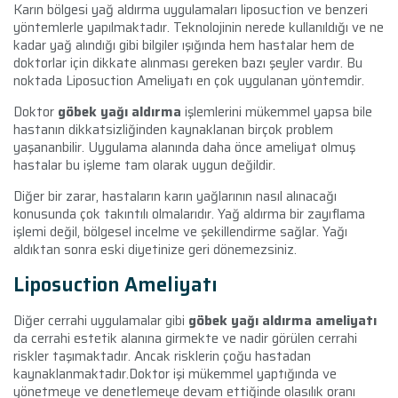
Karın bölgesi yağ aldırma uygulamaları liposuction ve benzeri
yöntemlerle yapılmaktadır. Teknolojinin nerede kullanıldığı ve ne
kadar yağ alındığı gibi bilgiler ışığında hem hastalar hem de
doktorlar için dikkate alınması gereken bazı şeyler vardır. Bu
noktada Liposuction Ameliyatı en çok uygulanan yöntemdir.
Doktor
göbek yağı aldırma
işlemlerini mükemmel yapsa bile
hastanın dikkatsizliğinden kaynaklanan birçok problem
yaşananbilir. Uygulama alanında daha önce ameliyat olmuş
hastalar bu işleme tam olarak uygun değildir.
Diğer bir zarar, hastaların karın yağlarının nasıl alınacağı
konusunda çok takıntılı olmalarıdır. Yağ aldırma bir zayıflama
işlemi değil, bölgesel incelme ve şekillendirme sağlar. Yağı
aldıktan sonra eski diyetinize geri dönemezsiniz.
Liposuction Ameliyatı
Diğer cerrahi uygulamalar gibi
göbek yağı aldırma ameliyatı
da cerrahi estetik alanına girmekte ve nadir görülen cerrahi
riskler taşımaktadır. Ancak risklerin çoğu hastadan
kaynaklanmaktadır.Doktor işi mükemmel yaptığında ve
yönetmeye ve denetlemeye devam ettiğinde olasılık oranı