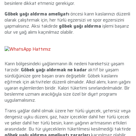
besinlere dikkat etmeniz gerekiyor.
Göbek yağı aldırma ameliyatı
öncesi karın kaslarınızı düzenli
olarak çalıştırmak için, her türlü egzersizi ve spor egzersizini
yapmalısınız. Aksi takdirde
göbek yağı aldırma
işlemi başarız
olur ve yağ alımı kaçınılmaz olabilir.
Karın bölgesindeki yağlanmanın ilk nedeni hareketsiz yaşam
tarzıdır.
Göbek yağı aldırmak ne kadar
aktif bir yaşam
sürdüğünüze gore başarı oranı değişebilir. Göbek kaslarını
eğitmek için aktiviteler düzenli olmalıdır. Alkol alımı, karın yağını
uyaran eylemlerden biridir. Kalori tüketimi sınırlandırılmalıdır. Bir
beslenme uzmanı aracılığıyla size özel bir diyet programı
uygulamalısınız.
Trans yağlar dahil olmak üzere her türlü yiyecek, yetersiz veya
dengesiz uyku düzeni, gaz, hazır içecekler dahil her türlü içecek
ve şeker dahil her türlü besin, karın yağının artmasının etkileri
arasındadır. Bu tür yiyeceklerin tüketilmesi kesilmediği taktirde
göbek yağı aldırma ameliyatı zararları
kaçınılmaz olabilir.