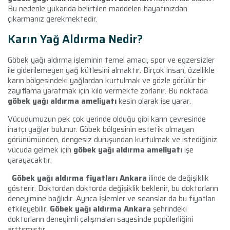
Bu nedenle yukarıda belirtilen maddeleri hayatınızdan
çıkarmanız gerekmektedir.
Karın Yağ Aldırma Nedir?
Göbek yağı aldırma işleminin temel amacı, spor ve egzersizler
ile giderilemeyen yağ kütlesini almaktır. Birçok insan, özellikle
karın bölgesindeki yağlardan kurtulmak ve gözle görülür bir
zayıflama yaratmak için kilo vermekte zorlanır. Bu noktada
göbek yağı aldırma ameliyatı
kesin olarak işe yarar.
Vücudumuzun pek çok yerinde olduğu gibi karın çevresinde
inatçı yağlar bulunur. Göbek bölgesinin estetik olmayan
görünümünden, dengesiz duruşundan kurtulmak ve istediğiniz
vücuda gelmek için
göbek yağı aldırma ameliyatı
işe
yarayacaktır.
Göbek yağı aldırma fiyatları Ankara
ilinde de değişiklik
gösterir. Doktordan doktorda değişiklik beklenir, bu doktorların
deneyimine bağlıdır. Ayrıca İşlemler ve seanslar da bu fiyatları
etkileyebilir.
Göbek yağı aldırma Ankara
şehrindeki
doktorların deneyimli çalışmaları sayesinde popülerliğini
arttırmıştır.