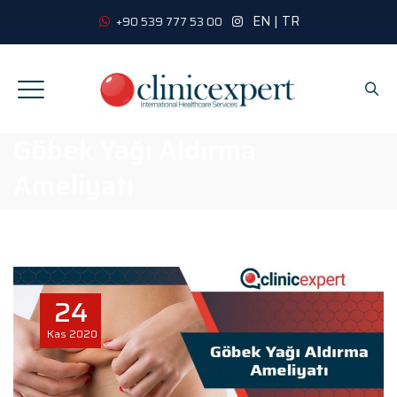
EN
|
TR
+90 539 777 53 00
Göbek Yağı Aldırma
Ameliyatı
24
Kas
2020