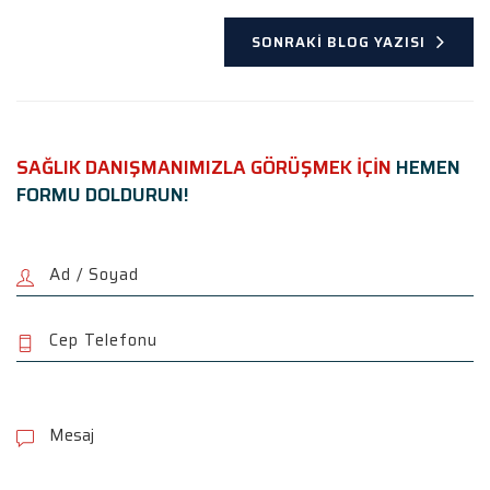
SONRAKI BLOG YAZISI
SAĞLIK DANIŞMANIMIZLA GÖRÜŞMEK İÇİN
HEMEN
FORMU DOLDURUN!
P
l
e
a
s