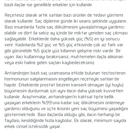
bazlı ilaçlar ise genellikle erkekler için kullanılır.
Reçetesiz olarak artık satılan bazı ürünler de tedavi yöntemi
olarak kullanılır. Saç diplerine günde iki seans şeklinde uygulanır.
Bazı insanlarda fazla saç dökülmesini yavaşlatmaya yardımcı
olabilir ve dört ila sekiz ay içinde bir miktar yeniden saç çıkması
sağlayabilir. Erkeklerde daha yüksek güç (%5) en iyi sonucu
verir. Kadınlarda %2 güç ve %5 güç etkisinde çok az fark var
gibi görünebilir %5 güçle yüz kıllarının gelişme riski vardır. Bir
uyarı: ilacı kullanmayı bırakırsanız, muhtemelen ilaçla alıkonan
veya eski haline gelen saçları kaybedeceksiniz.
Antiandrojen bazlı saç uzamasına etkide bulunan testosteron
hormonunun salgılanmasını engelleyen reçeteyle satılan bir
hapdır. Erkeklerde prostat bezinin kanserli olmayan (iyi huylu)
büyümesini durdurmak için aynı ilacın daha yüksek kuvvetleri
kullanılır. Araştırmalar, antiandrojen’in kalıtsal tipte kellik
yaşayan erkeklerin %99’una kadar saç dökülmesini önlemeye
yardımcı olduğunu ve üçte ikisinin yeni saç büyümesi yaşadığını
göstermektedir. Bazı ilaçlarda olduğu gibi, ilacın herhangi bir
faydası, kesildiğinde hızla kaybolur. Ek olarak, minimum sayıda
erkek cinsel isteksizlik yaşar.