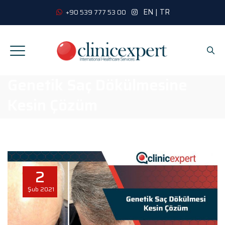
EN
|
TR
+90 539 777 53 00
Genetik Saç Dökülmesine
Kesin Çözüm
2
Şub
2021