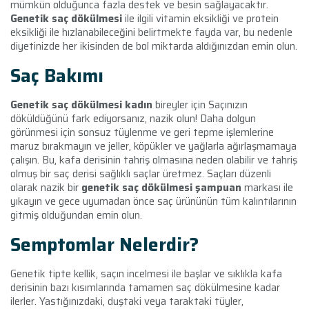
mümkün olduğunca fazla destek ve besin sağlayacaktır.
Genetik saç dökülmesi
ile ilgili vitamin eksikliği ve protein
eksikliği ile hızlanabileceğini belirtmekte fayda var, bu nedenle
diyetinizde her ikisinden de bol miktarda aldığınızdan emin olun.
Saç Bakımı
Genetik saç dökülmesi kadın
bireyler için Saçınızın
döküldüğünü fark ediyorsanız, nazik olun! Daha dolgun
görünmesi için sonsuz tüylenme ve geri tepme işlemlerine
maruz bırakmayın ve jeller, köpükler ve yağlarla ağırlaşmamaya
çalışın. Bu, kafa derisinin tahriş olmasına neden olabilir ve tahriş
olmuş bir saç derisi sağlıklı saçlar üretmez. Saçları düzenli
olarak nazik bir
genetik saç dökülmesi şampuan
markası ile
yıkayın ve gece uyumadan önce saç ürününün tüm kalıntılarının
gitmiş olduğundan emin olun.
Semptomlar Nelerdir?
Genetik tipte kellik, saçın incelmesi ile başlar ve sıklıkla kafa
derisinin bazı kısımlarında tamamen saç dökülmesine kadar
ilerler. Yastığınızdaki, duştaki veya taraktaki tüyler,