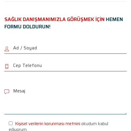
SAĞLIK DANIŞMANIMIZLA GÖRÜŞMEK İÇİN
HEMEN
FORMU DOLDURUN!
P
l
e
a
s
e
l
e
Kişisel verilerin korunması metnini
okudum kabul
a
ediyorum.