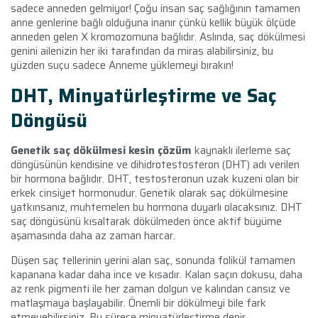
sadece anneden gelmiyor! Çoğu insan saç sağlığının tamamen
anne genlerine bağlı olduğuna inanır çünkü kellik büyük ölçüde
anneden gelen X kromozomuna bağlıdır. Aslında, saç dökülmesi
genini ailenizin her iki tarafından da miras alabilirsiniz, bu
yüzden suçu sadece Anneme yüklemeyi bırakın!
DHT, Minyatürleştirme ve Saç
Döngüsü
Genetik saç dökülmesi kesin çözüm
kaynaklı ilerleme saç
döngüsünün kendisine ve dihidrotestosteron (DHT) adı verilen
bir hormona bağlıdır. DHT, testosteronun uzak kuzeni olan bir
erkek cinsiyet hormonudur. Genetik olarak saç dökülmesine
yatkınsanız, muhtemelen bu hormona duyarlı olacaksınız. DHT
saç döngüsünü kısaltarak dökülmeden önce aktif büyüme
aşamasında daha az zaman harcar.
Düşen saç tellerinin yerini alan saç, sonunda folikül tamamen
kapanana kadar daha ince ve kısadır. Kalan saçın dokusu, daha
az renk pigmenti ile her zaman dolgun ve kalından cansız ve
matlaşmaya başlayabilir. Önemli bir dökülmeyi bile fark
etmeyebilirsiniz. Bu sürece minyatürleştirme denir.