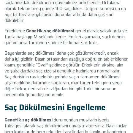
saçlarınızdaki dökülmenin güvenilmez belirtileridir. Ortalama
olarak tek bir birey günde 100 saç döker. Doğum sonrası ya da
ağır bir hastalık gibi belirli durumlar altında daha çok saç
dökülebilir.
Erkeklerde
Genetik saç dökülmesi
genel olarak şakaklarda ve
taçta başlayıp M şeklinde ilerler. En ileri aşamada, saçlı derinin
yan ve arka tarafında sadece bir kenar saç kalır.
Bayanlarda saç dökülmesi daha çok gözükmektedir, ancak
daha iyi gizlidir. Başın ortasından aşağıya doğru en sık etkilenen
kısım, genellikle “Oval” şeklinde görülür. Erkeklerin aksine, alın
ve şakaklardaki saç çizgisi genellikle kadınlarda normal kalır.
Saç derisinin rastgele bir yerinde saçın tamamen dökülmesi
alışılmadık bir durumdur saç kıran, mantar enfeksiyonu veya
diğer birkaç deri rahatsızlığından biri gibi farklı bir sorunun
neden olduğunu düşündürebilir.
Saç Dökülmesini Engelleme
Genetik saç dökülmesi
durumundan mustarip iseniz,
takviyesi alarak saç dökülmesini yavaşlatabilirsiniz. Bazı ilaçlar
hem kadınlar de hem erkekler tarafından kullanılır antiandrojen