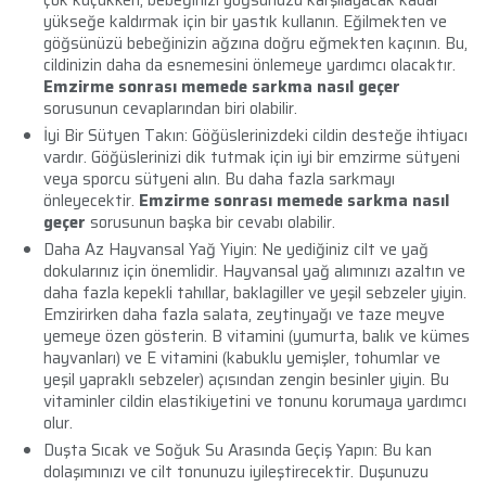
yükseğe kaldırmak için bir yastık kullanın. Eğilmekten ve
göğsünüzü bebeğinizin ağzına doğru eğmekten kaçının. Bu,
cildinizin daha da esnemesini önlemeye yardımcı olacaktır.
Emzirme sonrası memede sarkma nasıl geçer
sorusunun cevaplarından biri olabilir.
İyi Bir Sütyen Takın: Göğüslerinizdeki cildin desteğe ihtiyacı
vardır. Göğüslerinizi dik tutmak için iyi bir emzirme sütyeni
veya sporcu sütyeni alın. Bu daha fazla sarkmayı
önleyecektir.
Emzirme sonrası memede sarkma nasıl
geçer
sorusunun başka bir cevabı olabilir.
Daha Az Hayvansal Yağ Yiyin: Ne yediğiniz cilt ve yağ
dokularınız için önemlidir. Hayvansal yağ alımınızı azaltın ve
daha fazla kepekli tahıllar, baklagiller ve yeşil sebzeler yiyin.
Emzirirken daha fazla salata, zeytinyağı ve taze meyve
yemeye özen gösterin. B vitamini (yumurta, balık ve kümes
hayvanları) ve E vitamini (kabuklu yemişler, tohumlar ve
yeşil yapraklı sebzeler) açısından zengin besinler yiyin. Bu
vitaminler cildin elastikiyetini ve tonunu korumaya yardımcı
olur.
Duşta Sıcak ve Soğuk Su Arasında Geçiş Yapın: Bu kan
dolaşımınızı ve cilt tonunuzu iyileştirecektir. Duşunuzu