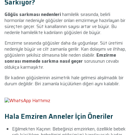
Sarkıyor?
Göğüs sarkması nedenleri
hamilelik sırasında, belirli
hormonlar nedeniyle göğüsler onları emzirmeye hazırlayan bir
süreçten geçer. Süt kanallarının sayısı artar ve büyür. Bu
nedenle hamilelikte kadınların göğüsleri de büyür.
Emzirme sırasında göğüsler daha da yoğunlaşır. Süt üretimi
nedeniyle büyür ve cilt zamanla gerilir. Kan dolaşımı ve iltihap,
göğüslerin şekilsiz olmasına bile neden olabilir.
Emzirme
sonrası memede sarkma nasıl geçer
sorusunun cevabı
oldukça karmaşıktır.
Bir kadının göğüslerinin asimetrik hale gelmesi alışılmadık bir
durum değildir: Biri zamanla küçülürken diğeri aynı kalabilir.
Hala Emziren Anneler İçin Öneriler
Eğilmekten Kaçının: Bebeğinizi emzirirken, özellikle bebek
çok küçükken, bebeğinizi göğsünüzü karşılayacak kadar