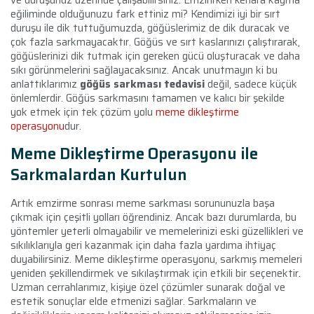
eğiliminde olduğunuzu fark ettiniz mi? Kendimizi iyi bir sırt
duruşu ile dik tuttuğumuzda, göğüslerimiz de dik duracak ve
çok fazla sarkmayacaktır. Göğüs ve sırt kaslarınızı çalıştırarak,
göğüslerinizi dik tutmak için gereken gücü oluşturacak ve daha
sıkı görünmelerini sağlayacaksınız. Ancak unutmayın ki bu
anlattıklarımız
göğüs sarkması tedavisi
değil, sadece küçük
önlemlerdir. Göğüs sarkmasını tamamen ve kalıcı bir şekilde
yok etmek için tek çözüm yolu
meme dikleştirme
operasyonu
dur.
Meme Dikleştirme Operasyonu ile
Sarkmalardan Kurtulun
Artık emzirme sonrası meme sarkması sorununuzla başa
çıkmak için çeşitli yolları öğrendiniz. Ancak bazı durumlarda, bu
yöntemler yeterli olmayabilir ve memelerinizi eski güzellikleri ve
sıkılıklarıyla geri kazanmak için daha fazla yardıma ihtiyaç
duyabilirsiniz. Meme dikleştirme operasyonu, sarkmış memeleri
yeniden şekillendirmek ve sıkılaştırmak için etkili bir seçenektir.
Uzman cerrahlarımız, kişiye özel çözümler sunarak doğal ve
estetik sonuçlar elde etmenizi sağlar. Sarkmaların ve