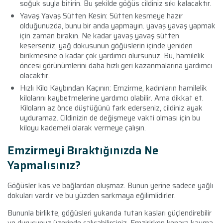
soğuk suyla bitirin. Bu şekilde göğüs cildiniz sıkı kalacaktır.
Yavaş Yavaş Sütten Kesin: Sütten kesmeye hazır
olduğunuzda, bunu bir anda yapmayın. yavaş yavaş yapmak
için zaman bırakın. Ne kadar yavaş yavaş sütten
keserseniz, yağ dokusunun göğüslerin içinde yeniden
birikmesine o kadar çok yardımcı olursunuz. Bu, hamilelik
öncesi görünümlerini daha hızlı geri kazanmalarına yardımcı
olacaktır.
Hızlı Kilo Kaybından Kaçının: Emzirme, kadınların hamilelik
kilolarını kaybetmelerine yardımcı olabilir. Ama dikkat et.
Kiloların az önce düştüğünü fark ederseniz, cildiniz ayak
uyduramaz. Cildinizin de değişmeye vakti olması için bu
kiloyu kademeli olarak vermeye çalışın.
Emzirmeyi Bıraktığınızda Ne
Yapmalısınız?
Göğüsler kas ve bağlardan oluşmaz. Bunun yerine sadece yağlı
dokuları vardır ve bu yüzden sarkmaya eğilimlidirler.
Bununla birlikte, göğüsleri yukarıda tutan kasları güçlendirebilir
ve duruşunuz üzerinde çalışabilirsiniz. Emzirirken kenara kayma