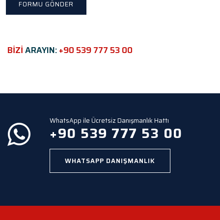
i
s
f
i
e
BİZİ
ARAYIN:
+90 539 777 53 00
l
d
e
m
p
t
y
WhatsApp ile Ücretsiz Danışmanlık Hattı
.
+90 539 777 53 00
WHATSAPP DANIŞMANLIK