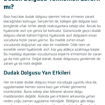
mı?
Bazı hastalar dudak dolgusu işlemini tekrar etmenin zararlı
olacağından korkuyor. Gerçekten de, kollajen gibi dolgular bazı
bireylerde ufak tefek alerjik reaksiyonlara sebep olur. Ancak bu
hyalüronik asit için yersiz bir korkudur. Günümüzde geçici dudak
dolgusu olarak bahsettiğimiz hyalüronik asit dolguların insan
vücuduna hiçbir zararı yoktur. Bu madde zaten insan
vücudunda doğuştan var olan bir maddedir. Cilde nem ve
esneklik veren hyalüronik asit, kişi yaş aldıkça azalmaya başlar.
Bu maddeyi dışarıdan vücudumuza enjekte etmemizin bir zararı
ya da riski yoktur. Doğal olarak, dudak dolgusunu yenilemek de
zararlı ya da riskli değildir.
Dudak Dolgusu Yan Etkileri
Her ne kadar dudak dolgusu insan vücuduyla uyumlu olsa da,
uygulamadan hemen sonra bazı yan etkiler görmemiz
mümkündür. Buna sebep olan bilinenin aksine dolgu
maddesinden değildir. Aslında yan etkilerin arkasında yatan
neden çoğu zaman uygulama tekniğidir. Bildiğiniz gibi dolgu