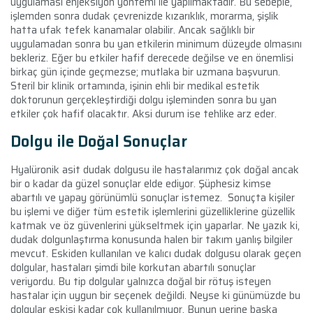
uygulaması enjeksiyon yöntemi ile yapılmaktadır. Bu sebeple,
işlemden sonra dudak çevrenizde kızarıklık, morarma, şişlik
hatta ufak tefek kanamalar olabilir. Ancak sağlıklı bir
uygulamadan sonra bu yan etkilerin minimum düzeyde olmasını
bekleriz. Eğer bu etkiler hafif derecede değilse ve en önemlisi
birkaç gün içinde geçmezse; mutlaka bir uzmana başvurun.
Steril bir klinik ortamında, işinin ehli bir medikal estetik
doktorunun gerçekleştirdiği dolgu işleminden sonra bu yan
etkiler çok hafif olacaktır. Aksi durum ise tehlike arz eder.
Dolgu ile Doğal Sonuçlar
Hyalüronik asit dudak dolgusu ile hastalarımız çok doğal ancak
bir o kadar da güzel sonuçlar elde ediyor. Şüphesiz kimse
abartılı ve yapay görünümlü sonuçlar istemez. Sonuçta kişiler
bu işlemi ve diğer tüm estetik işlemlerini güzelliklerine güzellik
katmak ve öz güvenlerini yükseltmek için yaparlar. Ne yazık ki,
dudak dolgunlaştırma konusunda halen bir takım yanlış bilgiler
mevcut. Eskiden kullanılan ve kalıcı dudak dolgusu olarak geçen
dolgular, hastaları şimdi bile korkutan abartılı sonuçlar
veriyordu. Bu tip dolgular yalnızca doğal bir rötuş isteyen
hastalar için uygun bir seçenek değildi. Neyse ki günümüzde bu
dolgular eskisi kadar çok kullanılmıyor. Bunun yerine başka