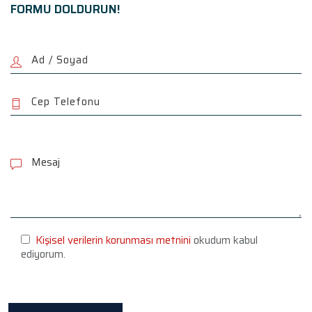
FORMU DOLDURUN!
P
l
e
a
s
e
l
e
Kişisel verilerin korunması metnini
okudum kabul
a
ediyorum.
v
e
t
h