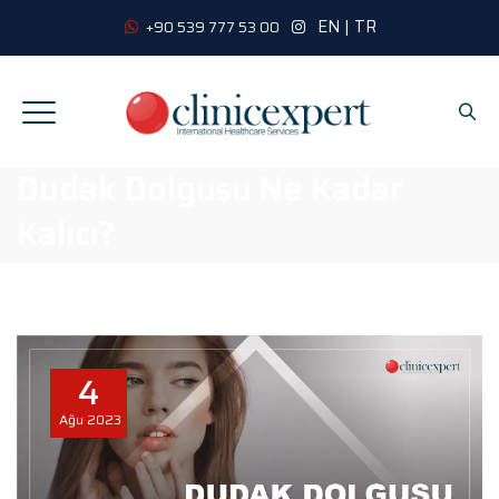
EN
|
TR
+90 539 777 53 00
Dudak Dolgusu Ne Kadar
Kalıcı?
4
Ağu
2023