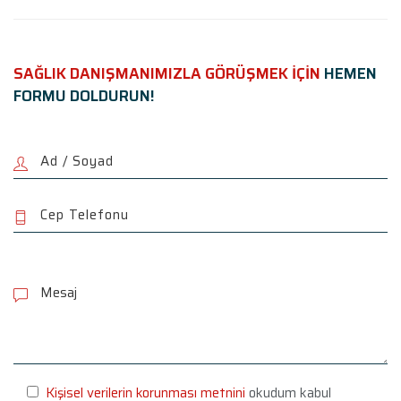
SAĞLIK DANIŞMANIMIZLA GÖRÜŞMEK İÇİN
HEMEN
FORMU DOLDURUN!
P
l
e
a
s
e
l
e
Kişisel verilerin korunması metnini
okudum kabul