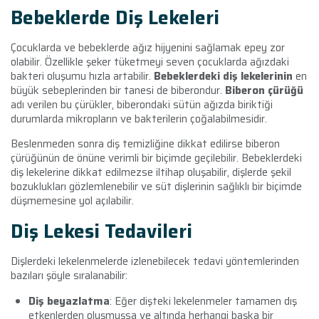
Bebeklerde Diş Lekeleri
Çocuklarda ve bebeklerde ağız hijyenini sağlamak epey zor
olabilir. Özellikle şeker tüketmeyi seven çocuklarda ağızdaki
bakteri oluşumu hızla artabilir.
Bebeklerdeki diş lekelerinin
en
büyük sebeplerinden bir tanesi de biberondur.
Biberon çürüğü
adı verilen bu çürükler, biberondaki sütün ağızda biriktiği
durumlarda mikropların ve bakterilerin çoğalabilmesidir.
Beslenmeden sonra diş temizliğine dikkat edilirse biberon
çürüğünün de önüne verimli bir biçimde geçilebilir. Bebeklerdeki
diş lekelerine dikkat edilmezse iltihap oluşabilir, dişlerde şekil
bozuklukları gözlemlenebilir ve süt dişlerinin sağlıklı bir biçimde
düşmemesine yol açılabilir.
Diş Lekesi Tedavileri
Dişlerdeki lekelenmelerde izlenebilecek tedavi yöntemlerinden
bazıları şöyle sıralanabilir:
Diş beyazlatma
: Eğer dişteki lekelenmeler tamamen dış
etkenlerden oluşmuşsa ve altında herhangi başka bir