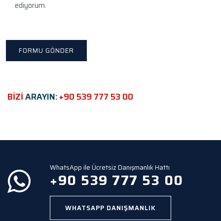
a
ediyorum.
v
e
t
h
i
s
f
i
e
BİZİ
ARAYIN:
+90 539 777 53 00
l
d
e
m
p
t
y
WhatsApp ile Ücretsiz Danışmanlık Hattı
.
+90 539 777 53 00
WHATSAPP DANIŞMANLIK