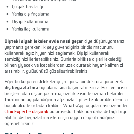
Çölyak hastalığı
Yanlış diş fırçalama
Diş ipi kullanmama
Yanlış ilaç kullanımı
Dişteki siyah lekeler evde nasıl geçer
diye düşünüyorsanız
yapmanız gereken ilk şey güvendiğiniz bir diş macununu
kullanarak ağız hijyeninizi sağlamak. Diş ipi kullanarak
temizliğinizi ilerletebilirsiniz. Bunlarla birlikte dişleri lekelediği
bilinen yiyecek ve içeceklerden uzak durarak hayat kalitenizi
arttırabilir, gülüşünüzü güzelleştirebilirsiniz.
Eğer bu koyu renkli lekeler geçmiyorsa bir doktora görünerek
diş beyazlatma
uygulamasına başvurabilirsiniz. Hızlı ve acısız
bir işlem olan diş beyazlatma, özellikle işinde uzman hekimler
tarafından uygulandığında ağzınızla ilgili estetik problemlerinizi
büyük ölçüde ortadan kaldırır. WhatsApp uygulaması üzerinden
ClinicExpert’e ulaşarak
bu prosedür hakkında daha detaylı bilgi
alabilir, diş beyazlatma işlemi için uygun olup olmadığınızı
öğrenebilirsiniz.