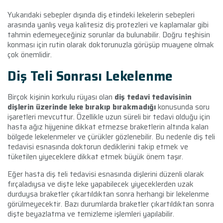
Yukarıdaki sebepler dışında diş etindeki lekelerin sebepleri
arasında yanlış veya kalitesiz diş protezleri ve kaplamalar gibi
tahmin edemeyeceğiniz sorunlar da bulunabilir. Doğru teşhisin
konması için rutin olarak doktorunuzla görüşüp muayene olmak
çok önemlidir.
Diş Teli Sonrası Lekelenme
Birçok kişinin korkulu rüyası olan
diş tedavi tedavisinin
dişlerin üzerinde leke bırakıp bırakmadığı
konusunda soru
işaretleri mevcuttur. Özellikle uzun süreli bir tedavi olduğu için
hasta ağız hijyenine dikkat etmezse braketlerin altında kalan
bölgede lekelenmeler ve çürükler gözlenebilir. Bu nedenle diş teli
tedavisi esnasında doktorun dediklerini takip etmek ve
tüketilen yiyeceklere dikkat etmek büyük önem taşır.
Eğer hasta diş teli tedavisi esnasında dişlerini düzenli olarak
fırçaladıysa ve dişte leke yapabilecek yiyeceklerden uzak
durduysa braketler çıkartıldıktan sonra herhangi bir lekelenme
görülmeyecektir. Bazı durumlarda braketler çıkartıldıktan sonra
dişte beyazlatma ve temizleme işlemleri yapılabilir.