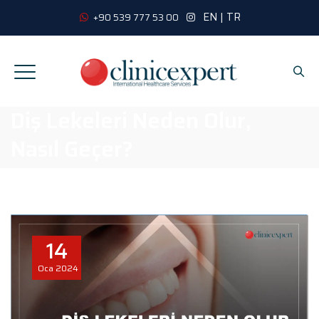
EN
|
TR
+90 539 777 53 00
Diş Lekeleri Neden Olur,
Nasıl Geçer?
14
Oca
2024