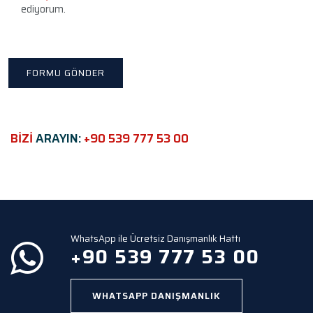
a
ediyorum.
v
e
t
h
i
s
f
i
e
BİZİ
ARAYIN:
+90 539 777 53 00
l
d
e
m
p
t
y
WhatsApp ile Ücretsiz Danışmanlık Hattı
.
+90 539 777 53 00
WHATSAPP DANIŞMANLIK