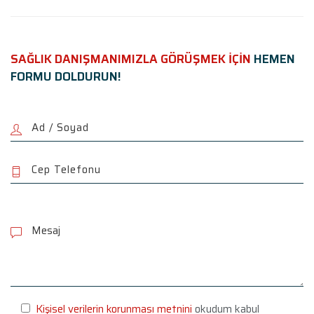
SAĞLIK DANIŞMANIMIZLA GÖRÜŞMEK İÇİN
HEMEN
FORMU DOLDURUN!
P
l
e
a
s
e
l
e
Kişisel verilerin korunması metnini
okudum kabul