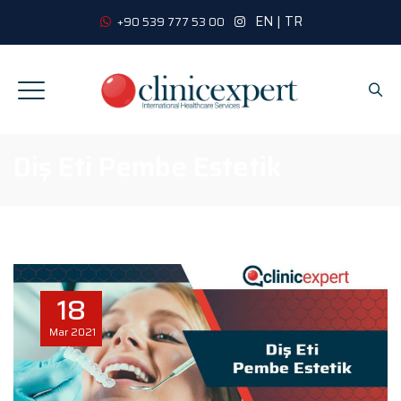
EN
|
TR
+90 539 777 53 00
Diş Eti Pembe Estetik
18
Mar
2021