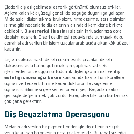
Şiddetli diş eti çekilmesi estetik görünümü olumsuz etkiler.
Açıkta kalan kök yüzeyi genellikle soğuğa duyarlılığa yol açar.
Mide asidi, dişleri sıkma, bruksizm, tırnak ısırma, sert cisimleri
ısırma gibi nedenlerle diş etlerinin altındaki kemiklerle birlikte
çekilebilir.
Diş estetiği fiyatları
sizlerin ihtiyaçlarınıza göre
değişim gösterir. Dişeti çekilmesi tedavisinde yumuşak doku
cerrahisi adı verilen bir işlem uygulanarak açığa çıkan kök yüzeyi
kapatılır.
Diş eti dokusu nakli, diş eti çekilmesi ile çıkarılan diş eti
dokusunu eski haline getirmek için yapılmaktadır. Bu
işlemlerden önce uygun ortodontik dişler yaptırılmalı ve
diş
estetiği öncesi ağız bakım
konusunda hasta tüm kurallara
uymalı ve tedavi bitimine kadar doktorun tavsiyelerine
uymalıdır. Bilinmesi gereken en önemli şey. Kaybolan sakızı
yenisiyle değiştirmek çok zordu. Kolay olsa bile, onu kurtarmak
çok çaba gerektirir.
Diş Beyazlatma Operasyonu
Melanin adı verilen bir pigment nedeniyle diş etlerinin siyah
veya koyu sarı bölgelerinin ortaya çıkmasıdır. Bu rahatsız edici