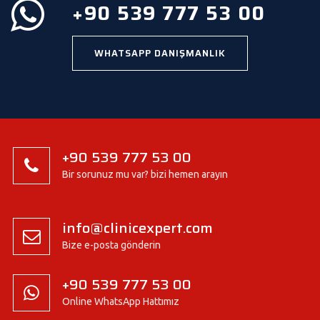
.
+90 539 777 53 00
WHATSAPP DANIŞMANLIK
+90 539 777 53 00
Bir sorunuz mu var? bizi hemen arayın
info@clinicexpert.com
Bize e-posta gönderin
+90 539 777 53 00
Online WhatsApp Hattımız