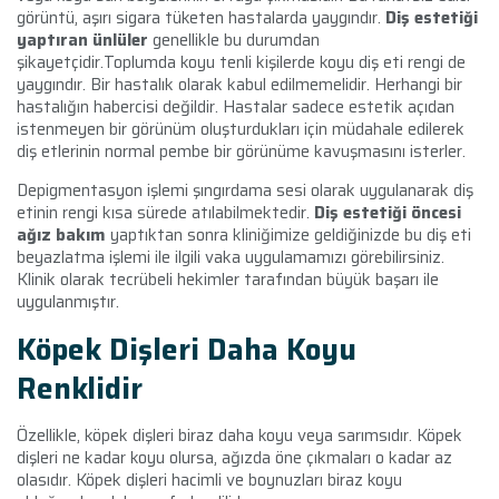
görüntü, aşırı sigara tüketen hastalarda yaygındır.
Diş estetiği
yaptıran ünlüler
genellikle bu durumdan
şikayetçidir.Toplumda koyu tenli kişilerde koyu diş eti rengi de
yaygındır. Bir hastalık olarak kabul edilmemelidir. Herhangi bir
hastalığın habercisi değildir. Hastalar sadece estetik açıdan
istenmeyen bir görünüm oluşturdukları için müdahale edilerek
diş etlerinin normal pembe bir görünüme kavuşmasını isterler.
Depigmentasyon işlemi şıngırdama sesi olarak uygulanarak diş
etinin rengi kısa sürede atılabilmektedir.
Diş estetiği öncesi
ağız bakım
yaptıktan sonra kliniğimize geldiğinizde bu diş eti
beyazlatma işlemi ile ilgili vaka uygulamamızı görebilirsiniz.
Klinik olarak tecrübeli hekimler tarafından büyük başarı ile
uygulanmıştır.
Köpek Dişleri Daha Koyu
Renklidir
Özellikle, köpek dişleri biraz daha koyu veya sarımsıdır. Köpek
dişleri ne kadar koyu olursa, ağızda öne çıkmaları o kadar az
olasıdır. Köpek dişleri hacimli ve boynuzları biraz koyu