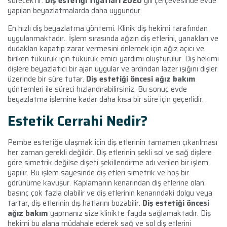
sürecektir.
Diş estetiği fiyatları 2020
yılı çerçevesinde evde
yapılan beyazlatmalarda daha uygundur.
En hızlı diş beyazlatma yöntemi. Klinik diş hekimi tarafından
uygulanmaktadır.. İşlem sırasında ağzın diş etlerini, yanakları ve
dudakları kapatıp zarar vermesini önlemek için ağız açıcı ve
biriken tükürük için tükürük emici yardımı oluşturulur. Diş hekimi
dişlere beyazlatıcı bir ajan uygular ve ardından lazer ışığını dişler
üzerinde bir süre tutar.
Diş estetiği öncesi ağız bakım
yöntemleri ile süreci hızlandırabilirsiniz. Bu sonuç evde
beyazlatma işlemine kadar daha kısa bir süre için geçerlidir.
Estetik Cerrahi Nedir?
Pembe estetiğe ulaşmak için diş etlerinin tamamen çıkarılması
her zaman gerekli değildir. Diş etlerinin şekli sol ve sağ dişlere
göre simetrik değilse dişeti şekillendirme adı verilen bir işlem
yapılır. Bu işlem sayesinde diş etleri simetrik ve hoş bir
görünüme kavuşur. Kaplamanın kenarından diş etlerine olan
basınç çok fazla olabilir ve diş etlerinin kenarındaki dolgu veya
tartar, diş etlerinin dış hatlarını bozabilir.
Diş estetiği öncesi
ağız bakım
yapmanız size klinikte fayda sağlamaktadır. Diş
hekimi bu alana müdahale ederek sağ ve sol diş etlerini