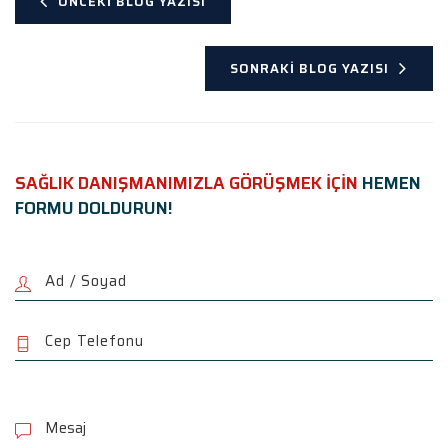
ÖNCEKI BLOG YAZISI
SONRAKI BLOG YAZISI
SAĞLIK DANIŞMANIMIZLA GÖRÜŞMEK İÇİN
HEMEN
FORMU DOLDURUN!
P
l
e