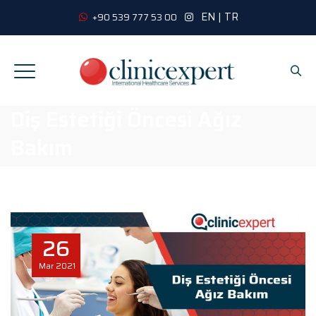
EN
|
TR
+90 539 777 53 00
Diş Estetiği Öncesi Ağız
Bakım
26
Mar
2021