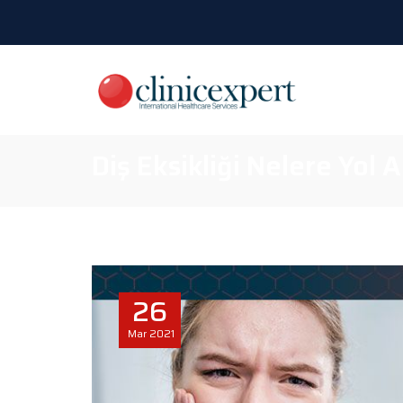
Diş Eksikliği Nelere Yol 
26
Mar
2021