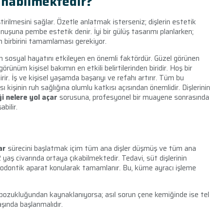
anabilmektedir?
eştirilmesini sağlar. Özetle anlatmak isterseniz; dişlerin estetik
uşuna pembe estetik denir. İyi bir gülüş tasarımı planlarken;
 birbirini tamamlaması gerekiyor.
ilerin sosyal hayatını etkileyen en önemli faktördür. Güzel görünen
örünüm kişisel bakımın en etkili belirtilerinden biridir. Hoş bir
irir. İş ve kişisel yaşamda başarıyı ve refahı artırır. Tüm bu
 kişinin ruh sağlığına olumlu katkısı açısından önemlidir. Dişlerinin
ği nelere yol açar
sorusuna, profesyonel bir muayene sonrasında
bilir.
ar
sürecini başlatmak içim tüm ana dişler düşmüş ve tüm ana
2 yaş civarında ortaya çıkabilmektedir. Tedavi, süt dişlerinin
rtodontik aparat konularak tamamlanır. Bu, küme ayracı işleme
n bozukluğundan kaynaklanıyorsa; asıl sorun çene kemiğinde ise tel
şında başlanmalıdır.