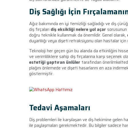
Diş Sağlığı İçin Fırçalaman
Ağız bakımında en iyi temizliği sağladığı ve diş çürüğ
diş fırçaları
diş eksikliği nelere yol açar
sorusunun c
doğru teknikle kullanmak da önemlidir. Genel olarak,
duyarlılığı veya dişeti retraksiyonu olan hastalar için
Teknoloji her geçen gün bu alanda da etkinliğini hisse
ve verimliliklere sahip diş fırçalarına karşı seçenek ol
estetiği yaptıran ünlüler
tarafından önerilmkeltedir.
plağını önlemede ve dişeti hasarlarını en aza indirme
göstermiştir.
Tedavi Aşamaları
Diş problemleri ile karşılaşan ve diş hekimine gelen h
ile paylaşmaları gerekmektedir. Bu bilgiler sadece has