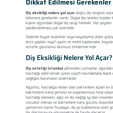
Dikkat Edilmesi Gerekenler
Diş eksikliği nelere yol açar
doğru diş renginin seçi
bilinmesi gerekenler vardır. Doğal diş renkleri kişiden 
kişinin ağzındaki doğal diş rengi farklıdır. Her şeyde
şekillendirilmesi çok önemlidir.
Dişlerde büyük boşluklar veya koyulaşmış dişler gülüş
önce yapılan zayıf uyum ve renkli kaplamalar, koyulaş
estetik görünümü olumsuz etkilemektedir.
Diş Eksikliği Nelere Yol Açar?
Diş estetiği İstanbul
şehrindeki uzmanlar; ağızdaki 
hastalığı dahil olmak üzere çeşitli hastalıklarla ilişk
sağlığını korumanın anahtarıdır.
Ağzımız, hastalığa neden olan bakterilere açılan en ön
bakterilerin kana girmesi ve organlarımıza hızla ulaş
hastalığı olanların, ağız ve diş sağlığı iyi olan insa
vücudun mikrop ve bakterilere karşı gücünü düşürebili
yemekten sonra fırçalayın, diş ipi kullanımına özen g
diş doktorunuza görünmekte de fayda olacaktır.