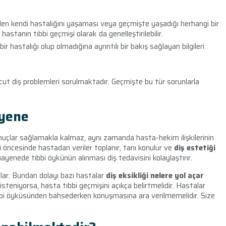
alen kendi hastalığını yaşaması veya geçmişte yaşadığı herhangi bir
astanın tıbbi geçmişi olarak da genelleştirilebilir.
ir hastalığı olup olmadığına ayrıntılı bir bakış sağlayan bilgileri
t diş problemleri sorulmaktadır. Geçmişte bu tür sorunlarla
ayene
onuçlar sağlamakla kalmaz, aynı zamanda hasta-hekim ilişkilerinin
vi öncesinde hastadan veriler toplanır, tanı konulur ve
diş estetiği
uayenede tıbbi öykünün alınması diş tedavisini kolaylaştırır.
zlar. Bundan dolayı bazı hastalar
diş eksikliği nelere yol açar
 isteniyorsa, hasta tıbbi geçmişini açıkça belirtmelidir. Hastalar
tıbbi öyküsünden bahsederken konuşmasına ara verilmemelidir. Size