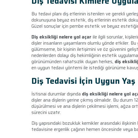
Diş Tedavisi Kimlere Uygul
Bu tedavi planı diş etlerinin istenilen ve gerekli yerl
dokunuşuna beyaz estetik, diş etlerinin estetik dokun
Güzel sonuçlar için pembe estetik ve beyaz estetiğin
Diş eksikliği nelere yol açar
ile ilgili sorunlar, kiş
dişler insanların yaşamlarını olumlu yönde etkiler. Bu g
gülümseme, bir kişinin iletişimini ve öz güvenini gelişt
nedenlerden dolayı diş hekimliğinin estetik uygulaması
görünümünden rahatsızlık duyan herkes,
diş eksikli
en uygun tedavi yöntemi ile istediği görünüme kavuşa
Diş Tedavisi İçin Uygun Yaş
İstisnai durumlar dışında
diş eksikliği nelere yol aç
dişler ana dişlerin yerine çıkmış olmalıdır. Bu durum 1
düşürülmesi ve ana dişlerin çekilmesi işlemi, ağza o
sürecini uzatır.
Diş yapısındaki bozukluk kemikler arasındaki ilişkini
tedavisine ergenlik çağının hemen öncesinde veya ba