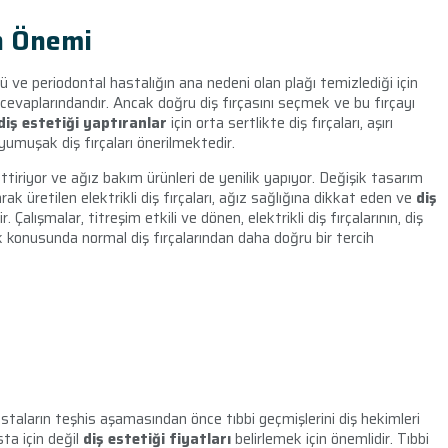
ın Önemi
ü ve periodontal hastalığın ana nedeni olan plağı temizlediği için
evaplarındandır. Ancak doğru diş fırçasını seçmek ve bu fırçayı
diş estetiği yaptıranlar
için orta sertlikte diş fırçaları, aşırı
 yumuşak diş fırçaları önerilmektedir.
ttiriyor ve ağız bakım ürünleri de yenilik yapıyor. Değişik tasarım
arak üretilen elektrikli diş fırçaları, ağız sağlığına dikkat eden ve
diş
 Çalışmalar, titreşim etkili ve dönen, elektrikli diş fırçalarının, diş
k konusunda normal diş fırçalarından daha doğru bir tercih
astaların teşhis aşamasından önce tıbbi geçmişlerini diş hekimleri
ta için değil
diş estetiği fiyatları
belirlemek için önemlidir. Tıbbi