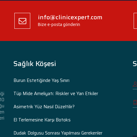
info@clinicexpert.com
Bize e-posta gönderin
Sağlık Köşesi
S
Burun Estetiğinde Yaş Sınırı
Tüp Mide Ameliyatı: Riskler ve Yan Etkiler
iği
 10
ğu
Asimetrik Yüz Nasıl Düzeltilir?
den
eri
El Terlemesine Karşı Botoks
Dudak Dolgusu Sonrası Yapılması Gerekenler