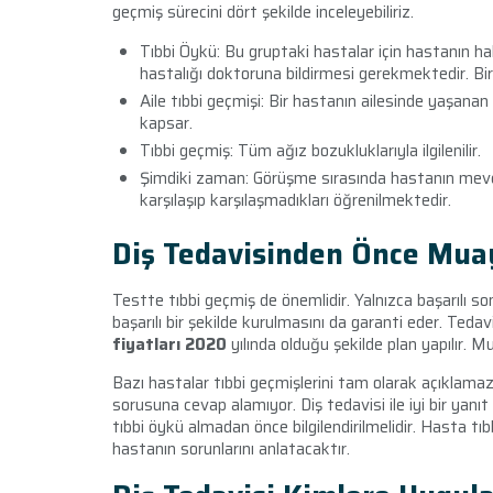
geçmiş sürecini dört şekilde inceleyebiliriz.
Tıbbi Öykü: Bu gruptaki hastalar için hastanın h
hastalığı doktoruna bildirmesi gerekmektedir. Bir h
Aile tıbbi geçmişi: Bir hastanın ailesinde yaşanan b
kapsar.
Tıbbi geçmiş: Tüm ağız bozukluklarıyla ilgilenilir.
Şimdiki zaman: Görüşme sırasında hastanın mevcu
karşılaşıp karşılaşmadıkları öğrenilmektedir.
Diş Tedavisinden Önce Mu
Testte tıbbi geçmiş de önemlidir. Yalnızca başarılı s
başarılı bir şekilde kurulmasını da garanti eder. Teda
fiyatları 2020
yılında olduğu şekilde plan yapılır. M
Bazı hastalar tıbbi geçmişlerini tam olarak açıklama
sorusuna cevap alamıyor. Diş tedavisi ile iyi bir yanıt
tıbbi öykü almadan önce bilgilendirilmelidir. Hasta 
hastanın sorunlarını anlatacaktır.