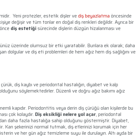
midir. Yeni protezler, estetik dişler ve
diş beyazlatma
öncesinde
kişiye değişir ve tüm tonlar en doğal diş renkleri değildir. Ayrıca bir
n önce
diş estetiği
sürecinde dişlerin düzgün hizalanması ve
ünüz üzerinde olumsuz bir etki yaratabilir. Bunlara ek olarak; daha
an dolgular ve diş eti problemleri de hem ağız hem diş sağlığını ve
çürük, diş kaybı ve periodontal hastalığın, diyabet ve kalp
ili olduğunu söylemektedirler. Düzenli ve doğru ağız bakımı ağız
emli kapıdır. Periodontitis veya derin diş çürüğü olan kişilerde bu
ması çok kolaydır.
Diş eksikliği nelere yol açar
, periodontal
nlardan daha fazla hastalığa sahip olduğunu göstermiştir. Diyabet,
r. Kan şekerinizi normal tutmak, diş etlerinizi korumak için her
österin ve her gün ağız temizleme suyu ile durulayın. Altı ayda bir