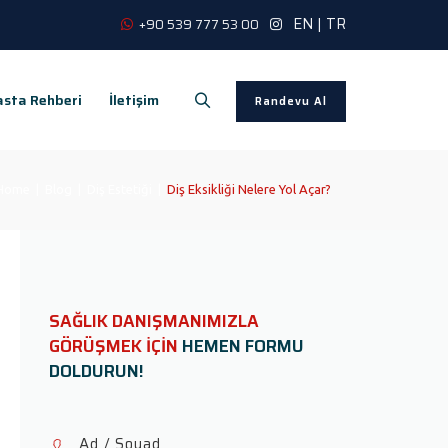
EN
|
TR
+90 539 777 53 00
sta Rehberi
İletişim
Randevu Al
ome
|
Blog
|
Diş Estetiği
|
Diş Eksikliği Nelere Yol Açar?
SAĞLIK DANIŞMANIMIZLA
GÖRÜŞMEK İÇİN
HEMEN FORMU
DOLDURUN!