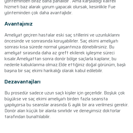
yönteminden biraz daha pahalıdır . Ama karşıladığı kaliteli
hizmeti baz alarak yorum yapacak olursak, kesinlikle Fue
yönteminden çok daha avantajlıdır.
Avantajınız
Ameliyat geçiren hastalar eski saç stillerini ve uzunluklarını
öncesinde ve sonrasında koruyabilirler. Saç ekimi ameliyatı
sonrası kısa sürede normal yaşantınıza dönebilirsiniz. Bu
ameliyat sırasında daha az greft ekilerek iyileşme süreci
kısalır.Ameliyattan sonra donör bölge saçlarla kaplanır, bu
nedenle kabuklanma olmaz.Elde ettiğiniz doğal görünüm, başlı
başına bir saç ekimi harikalığı olarak kabul edilebilir.
Dezavantajları
Bu prosedür sadece uzun saçlı kişiler için geçerlidir. Boşluk çok
büyükse ve saç ekimi ameliyatı birden fazla seansta
yapılıyorsa bu seanslar arasında 6 aylık bir ara verilmesi gerekir.
Donör alan küçük bir alanla sınırlıdır ve deneyimsiz doktorlar
tarafından bunaltılabilir.