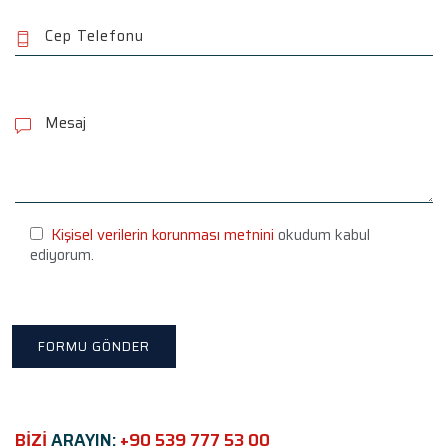
P
l
e
a
s
e
l
e
Kişisel verilerin korunması metnini
okudum kabul
a
ediyorum.
v
e
t
h
i
s
f
i
e
BİZİ
ARAYIN:
+90 539 777 53 00