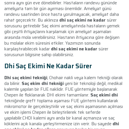
sonra aynı gün eve dönebilirler. Hastaların randevu gününde
ameliyata tam bir gün ayırması önemlidir. Ameliyat günü
randevu saatinden önce hasta yorulmayacak, ameliyat daha
rahat geçecektir. Bu aklınıza
dhi saç ekimi ne kadar
sürer
sorusunu getirebilir Saç ekimi ameliyatında hastaların yemek
gibi çeşitli ihtiyaçlarını karşılamak için ameliyat aşamaları
arasında mola verebilirsiniz. Hastanın ihtiyacına göre değişen
bu molalar ekim süresini etkiler. Yazımızın sonunda
karşılaştırabilecek kadar
dhi saç ekimi ne kadar
sürer
sorusunun bilgisine sahip olabilirsiniz.
Dhi Saç Ekimi Ne Kadar Sürer
Dhi saç ekimi tekniği
, Chohair nakli veya kalem tekniği olarak
da bilinir.
Saç ekim dhi tekniği
yeni bir teknoloji değil, medikal
kalemle yapılan bir FUE naklidir. FUE yöntemiyle başlanarak
Chepen ile floklanarak DHI ekimi tamamlanır.
Saç ekimi dhi
tekniğinde greft toplama aşaması FUE yöntemi kullanılarak
mikromotor ile gerçekleştirilir ve saç ekimi aşamasının açılması
ve ekim işlemi Chepen ile birleştirilerek tek seferde
yapılabilir.CHOI kalemi aynı anda bir kanal açmanıza ve saç
köklerini açık kanala yerleştirmenize izin verir. Bu sayede
dhi