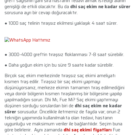
greft sayısının yanı sıra hastanın tedavi almak istediği alanın
genişliği de etkili olacaktır. Bu da
dhi saç ekim ne kadar sürer
sorusuna ayrı bir cevap doğuracaktır.
● 1000 saç telinin tıraşsız ekilmesi yaklaşık 4 saat sürer.
● 3000-4000 greftin tıraşsız floklanması 7-8 saat sürebilir.
● Daha yoğun ekim için bu süre 9 saate kadar sürebilir.
Birçok saç ekim merkezinde tıraşsız saç ekimi ameliyatı
kısmen traş edilir. Tıraşsız bir saç ekimi yapmayı
düşünüyorsanız, merkeze ekimin tamamen tıraş edilmediğini
veya donör bölgenin kısmen tıraşlanmış bir bölgesine yapılıp
yapılmadığını sorun. Dhi Mı, Fue Mi? Saç ekimi yaptırmayı
düşünen sorduğu sorulardan biri de
dhi saç ekim ne kadar
sürer
sorusudur. Öncelikle iletmemiz de fayda var; onun 2
tekniğin yapımında kullanılmakta olan tedavi, hastanın
uygunluğu ve maksimum veriler ile bağlantılıdır. Seçim buna
göre belirlenir. Aynı zamanda
dhi saç ekimi fiyatları
Fue