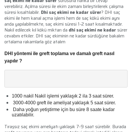
saç ekimi ne kadar sürer
sorusuna harika bir cevap
verebiliriz. Açılma süresi ile ekim zamanı birleştirilerek çalışma
süresi kısaltılabilir.
Dhi saç ekimi ne kadar sürer
? DHI saç
ekimi ile hem kanal açma işlemi hem de saç kökü ekimi aynı
anda yapılabilmekte, saç ekimi süresi 1-2 saat kısalmaktadır.
Nakil edilecek kıl kökü miktarı da
dhi saç ekimi ne kadar
sürer
cevabını etkiler. DHI saç ekiminin ne kadar sürdüğüne bakalım
ortalama rakamlarla göz atalım
DHI yöntemi ile greft toplama ve damalı greft nasıl
yapılır ?
1000 nakil Nakil işlemi yaklaşık 2 ila 3 saat sürer.
3000-4000 greft ile ameliyat yaklaşık 5 saat sürer.
Daha yoğun yetiştirme için bu süre 8 saate kadar
uzatılabilir.
Tıraşsız saç ekimi ameliyatı yaklaşık 7-9 saat sürebilir. Burada