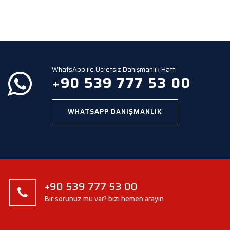
l
d
e
m
p
t
y
WhatsApp ile Ücretsiz Danışmanlık Hattı
.
+90 539 777 53 00
WHATSAPP DANIŞMANLIK
+90 539 777 53 00
Bir sorunuz mu var? bizi hemen arayın