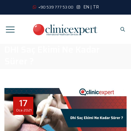
EN
|
TR
+90 539 777 53 00
DHI Saç Ekimi Ne Kadar
Sürer ?
17
Oca
2021