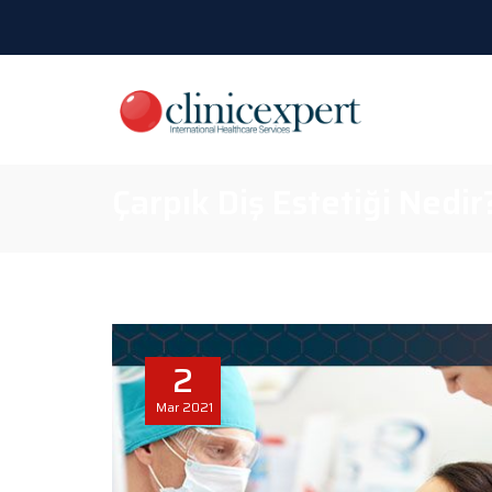
Çarpık Diş Estetiği Nedir
2
Mar
2021