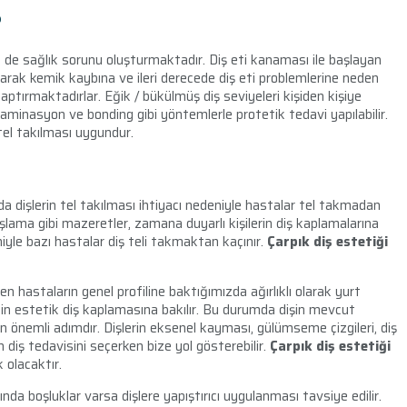
?
çin de sağlık sorunu oluşturmaktadır. Diş eti kanaması ile başlayan
olarak kemik kaybına ve ileri derecede diş eti problemlerine neden
ptırmaktadırlar. Eğik / bükülmüş diş seviyeleri kişiden kişiye
de laminasyon ve bonding gibi yöntemlerle protetik tedavi yapılabilir.
tel takılması uygundur.
a dişlerin tel takılması ihtiyacı nedeniyle hastalar tel takmadan
aşlama gibi mazeretler, zamana duyarlı kişilerin diş kaplamalarına
iyle bazı hastalar diş teli takmaktan kaçınır.
Çarpık diş estetiği
ilen hastaların genel profiline baktığımızda ağırlıklı olarak yurt
çin estetik diş kaplamasına bakılır. Bu durumda dişin mevcut
önemli adımdır. Dişlerin eksenel kayması, gülümseme çizgileri, diş
diş tedavisini seçerken bize yol gösterebilir.
Çarpık diş estetiği
 olacaktır.
da boşluklar varsa dişlere yapıştırıcı uygulanması tavsiye edilir.