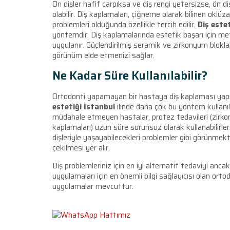
Ön dişler hafif çarpıksa ve diş rengi yetersizse, ön d
olabilir. Diş kaplamaları, çiğneme olarak bilinen oklüz
problemleri olduğunda özellikle tercih edilir.
Diş este
yöntemdir. Diş kaplamalarında estetik başarı için met
uygulanır. Güçlendirilmiş seramik ve zirkonyum blokla
görünüm elde etmenizi sağlar.
Ne Kadar Süre Kullanılabilir?
Ortodonti yapamayan bir hastaya diş kaplaması yapılır
estetiği İstanbul
ilinde daha çok bu yöntem kullanı
müdahale etmeyen hastalar, protez tedavileri (zirko
kaplamaları) uzun süre sorunsuz olarak kullanabilirler
dişleriyle yaşayabilecekleri problemler gibi görünmekt
çekilmesi yer alır.
Diş problemleriniz için en iyi alternatif tedaviyi ancak 
uygulamaları için en önemli bilgi sağlayıcısı olan orto
uygulamalar mevcuttur.