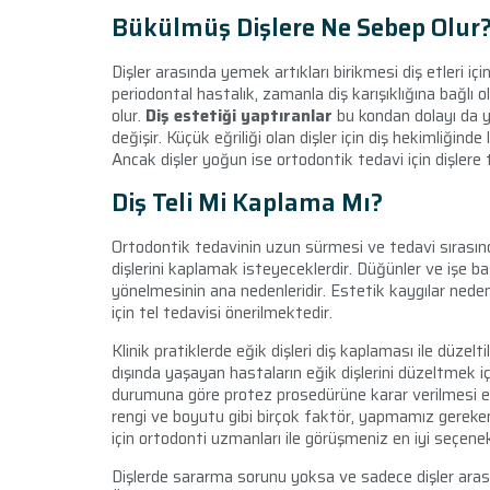
Bükülmüş Dişlere Ne Sebep Olur
Dişler arasında yemek artıkları birikmesi diş etleri i
periodontal hastalık, zamanla diş karışıklığına bağlı 
olur.
Diş estetiği yaptıranlar
bu kondan dolayı da ya
değişir. Küçük eğriliği olan dişler için diş hekimliğin
Ancak dişler yoğun ise ortodontik tedavi için dişlere 
Diş Teli Mi Kaplama Mı?
Ortodontik tedavinin uzun sürmesi ve tedavi sırasınd
dişlerini kaplamak isteyeceklerdir. Düğünler ve işe b
yönelmesinin ana nedenleridir. Estetik kaygılar neden
için tel tedavisi önerilmektedir.
Klinik pratiklerde eğik dişleri diş kaplaması ile düzelt
dışında yaşayan hastaların eğik dişlerini düzeltmek i
durumuna göre protez prosedürüne karar verilmesi en 
rengi ve boyutu gibi birçok faktör, yapmamız gereken 
için ortodonti uzmanları ile görüşmeniz en iyi seçenek
Dişlerde sararma sorunu yoksa ve sadece dişler arasın