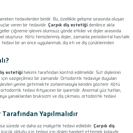
ken tedavilerden biridir. Bu, özellikle gelişme sırasında oluşan
uçlar veren bir tedavidir.
Çarpık diş estetiği
denilince akla
geller çiğneme işlevini olumsuz yönde etkiler ve dişler arasında
emel oluşturur. Kötü temizlenmiş dişler, zamanla periodontal hastalık
tedavi bir an önce uygulanmalı, diş eti ve diş çürüklerinden
lı?
diş estetiği
hekimi tarafından kontrol edilmelidir. Süt dişlerinin
avi için vazgeçilmez bir zamandır. Ortodontik tedaviye duyulan
levleri yerine getirmekte zorlanmasıyla kendini gösterir. Kötü
rtodontik tedavi ihtiyacının bir işaretidir. Anormal yüz hatları,
veya yanaklardan bruksizm ve diş çıkması, ortodontik tedavi
t Tarafından Yapılmalıdır
ısa sürede ve daha az maliyetle tedavi edilebilir.
Çarpık diş
üçük olduğu için tedavi için dişleri hareket ettirmek kolaydır.