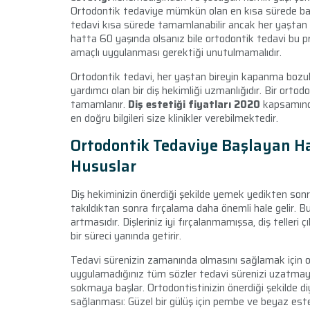
Ortodontik tedaviye mümkün olan en kısa sürede baş
tedavi kısa sürede tamamlanabilir ancak her yaştan i
hatta 60 yaşında olsanız bile ortodontik tedavi bu p
amaçlı uygulanması gerektiği unutulmamalıdır.
Ortodontik tedavi, her yaştan bireyin kapanma bozukl
yardımcı olan bir diş hekimliği uzmanlığıdır. Bir ortodo
tamamlanır.
Diş estetiği fiyatları 2020
kapsamında
en doğru bilgileri size klinikler verebilmektedir.
Ortodontik Tedaviye Başlayan Ha
Hususlar
Diş hekiminizin önerdiği şekilde yemek yedikten sonra 
takıldıktan sonra fırçalama daha önemli hale gelir. B
artmasıdır. Dişleriniz iyi fırçalanmamışsa, diş teller
bir süreci yanında getirir.
Tedavi sürenizin zamanında olmasını sağlamak için o
uygulamadığınız tüm sözler tedavi sürenizi uzatma
sokmaya başlar. Ortodontistinizin önerdiği şekilde diy
sağlanması: Güzel bir gülüş için pembe ve beyaz esteti