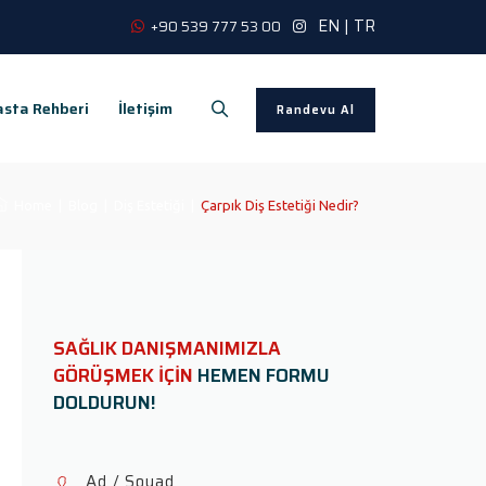
EN
|
TR
+90 539 777 53 00
sta Rehberi
İletişim
Randevu Al
Home
|
Blog
|
Diş Estetiği
|
Çarpık Diş Estetiği Nedir?
SAĞLIK DANIŞMANIMIZLA
GÖRÜŞMEK İÇİN
HEMEN FORMU
DOLDURUN!