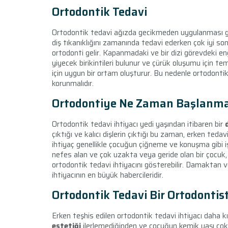
Ortodontik Tedavi
Ortodontik tedavi ağızda gecikmeden uygulanması gere
diş tıkanıklığını zamanında tedavi ederken çok iyi son
ortodonti gelir. Kapanmadaki ve bir dizi görevdeki en
yiyecek birikintileri bulunur ve çürük oluşumu için t
için uygun bir ortam oluşturur. Bu nedenle ortodontik 
korunmalıdır.
Ortodontiye Ne Zaman Başlanma
Ortodontik tedavi ihtiyacı yedi yaşından itibaren bir
çıktığı ve kalıcı dişlerin çıktığı bu zaman, erken ted
ihtiyaç genellikle çocuğun çiğneme ve konuşma gibi iş
nefes alan ve çok uzakta veya geride olan bir çocuk, o
ortodontik tedavi ihtiyacını gösterebilir. Damaktan 
ihtiyacının en büyük habercileridir.
Ortodontik Tedavi Bir Ortodontis
Erken teşhis edilen ortodontik tedavi ihtiyacı daha k
estetiği
ilerlemediğinden ve çocuğun kemik yaşı çok k