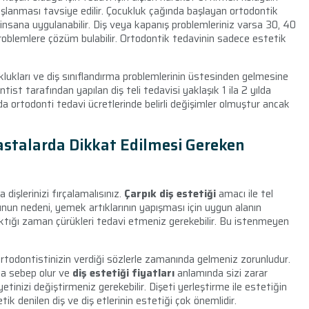
lanması tavsiye edilir. Çocukluk çağında başlayan ortodontik
nsana uygulanabilir. Diş veya kapanış problemleriniz varsa 30, 40
roblemlere çözüm bulabilir. Ortodontik tedavinin sadece estetik
ukları ve diş sınıflandırma problemlerinin üstesinden gelmesine
ntist tarafından yapılan diş teli tedavisi yaklaşık 1 ila 2 yılda
 ortodonti tedavi ücretlerinde belirli değişimler olmuştur ancak
stalarda Dikkat Edilmesi Gereken
dişlerinizi fırçalamalısınız.
Çarpık diş estetiği
amacı ile tel
unun nedeni, yemek artıklarının yapışması için uygun alanın
i çıktığı zaman çürükleri tedavi etmeniz gerekebilir. Bu istenmeyen
rtodontistinizin verdiği sözlerle zamanında gelmeniz zorunludur.
ya sebep olur ve
diş estetiği fiyatları
anlamında sizi zarar
etinizi değiştirmeniz gerekebilir. Dişeti yerleştirme ile estetiğin
k denilen diş ve diş etlerinin estetiği çok önemlidir.