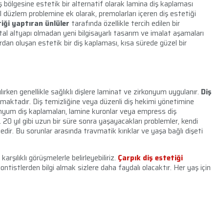
iş bölgesine estetik bir alternatif olarak lamina diş kaplaması
al düzlem problemine ek olarak, premolarları içeren diş estetiği
tiği yaptıran ünlüler
tarafında özellikle tercih edilen bir
al altyapı olmadan yeni bilgisayarlı tasarım ve imalat aşamaları
rdan oluşan estetik bir diş kaplaması, kısa sürede güzel bir
ken genellikle sağlıklı dişlere laminat ve zirkonyum uygulanır.
Diş
lmaktadır. Diş temizliğine veya düzenli diş hekimi yönetimine
nyum diş kaplamaları, lamine kuronlar veya empress diş
. 20 yıl gibi uzun bir süre sonra yaşayacakları problemler, kendi
edir. Bu sorunlar arasında travmatik kırıklar ve yaşa bağlı dişeti
karşılıklı görüşmelerle belirleyebiliriz.
Çarpık diş estetiği
dontistlerden bilgi almak sizlere daha faydalı olacaktır. Her yaş için