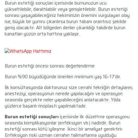
Burun estetiği sonuçları içerisinde burnunuzun ucu
yükseltilebilir, daraltılabilir veya genişletilebilir. Burun estetiği
sonrası yaşayabileceğiniz hekiminizin önemini vurgulayan olay
ise, büyük bir yumru çıkarılırsa burun tabanı orantısız şekilde
geniş olacaktır. Alt bölgeden deriler çıkarıldığı takdirde burun
kanatları yüzün orta hattına yaklaşır.
Burun estetiği öncesi sonrası değerlendirme
Burun %90 büyüdüğünde önerilen minimum yaş 16-17’dir.
İlk konsültasyonda doktorunuz size cerrahi tekniğin detaylarını,
anesteziyi, operasyonun nerede yapılacağını ve operasyon
sırasında gerçekte neler yapabileceğini anlatacaktır. Yılda
yüzlerce başarılı rinoplasti yapılmaktadır.
Burun estetiği sonuçları
içerisinde ilk düzeltme operasyonu
sırasında komplikasyonlar (enfeksiyon vb.) nadirdir. Burun
estetiği sonrası kötü iyileşme ikinci bir ameliyat gerektirir.
Enfeksiyon riski uzman cerrahın talimatlarına uyulduğu