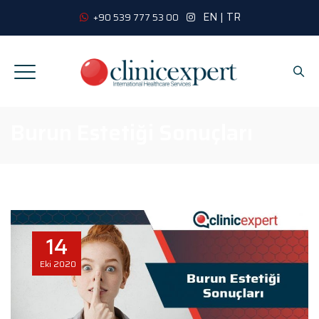
EN
|
TR
+90 539 777 53 00
Burun Estetiği Sonuçları
14
Eki
2020