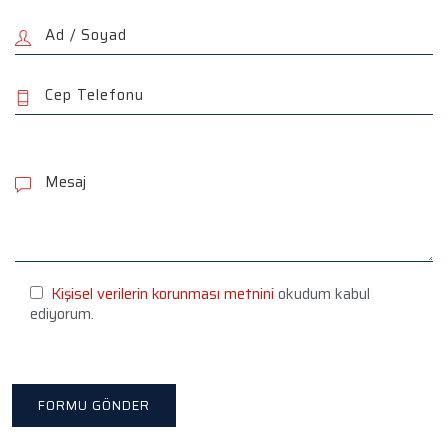
P
l
e
a
s
e
l
e
Kişisel verilerin korunması metnini
okudum kabul
a
ediyorum.
v
e
t
h
i
s