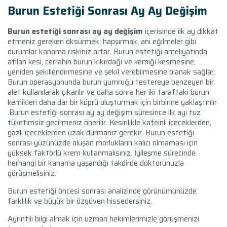
Burun Estetiği Sonrası Ay Ay Değişim
Burun estetiği sonrası ay ay değişim
içerisinde ilk ay dikkat
etmeniz gereken öksürmek, hapşırmak, ani eğilmeler gibi
durumlar kanama riskiniz artar. Burun estetiği ameliyatında
atılan kesi, cerrahın burun kıkırdağı ve kemiği kesmesine,
yeniden şekillendirmesine ve şekil verebilmesine olanak sağlar.
Burun operasyonunda burun yumruğu testereye benzeyen bir
alet kullanılarak çıkarılır ve daha sonra her iki taraftaki burun
kemikleri daha dar bir köprü oluşturmak için birbirine yaklaştırılır
.Burun estetiği sonrası ay ay değişim süresince ilk ayı tuz
tüketimsiz geçirmeniz önerilir. Kesinlikle kafeinli içeceklerden,
gazlı içeceklerden uzak durmanız gerekir. Burun estetiği
sonrası yüzünüzde oluşan morlukların kalıcı olmaması için
yüksek faktörlü krem kullanmalısınız. İyileşme sürecinde
herhangi bir kanama yaşandığı takdirde doktorunuzla
görüşmelisiniz.
Burun estetiği öncesi sonrası analizinde görünümünüzde
farklılık ve büyük bir özgüven hissedersiniz.
Ayrıntılı bilgi almak için uzman hekimlerimizle görüşmenizi