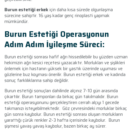
Burun estetiği erkek
için daha kısa sürede olgunlaşma
sürecine sahiptir. 16 yaş kadar genç rinoplasti yapmak
mümkündür.
Burun Estetiği Operasyonun
Adım Adım İyileşme Süreci:
Burun estetiği sonrası hafif ağrı hissedilebilir bu yüzden uzman
hekimizin ağrı kesici reçetesi yazacaktır. Morlukları ve şişlikleri
önlemek için hastanın yüksek bir yastık üzerinde uyuması ve
gözlerine buz koyması önerilir. Burun estetiği erkek ve kadında
sonuç farklılıklarına sahip değildir.
Burun estetiği sonuçları dahilinde alçınız 7-10 gün arasında
çıkartılır. Burun tamponları da birkaç gün takılmalıdır. Burun
estetiği operasyonunu gerçekleştiren cerrah alçıyı 1 gecede
takmanızı isteyebilmektedir. Göz çevresindeki morluklar birkaç
gün sonra kaybolur. Burun estetiği sonrası oluşan morlukların
yarattığı çürük renkler 2-3 hafta içerisinde kaybolur. Burun
şişmesi yavaş yavaş kaybolur, bazen birkaç ay sürer.