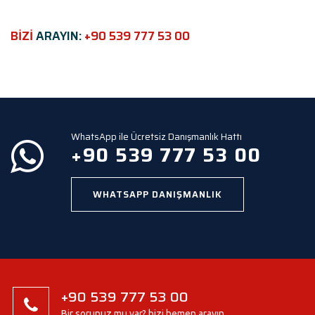
f
i
e
BİZİ
ARAYIN:
+90 539 777 53 00
l
d
e
m
p
t
y
WhatsApp ile Ücretsiz Danışmanlık Hattı
.
+90 539 777 53 00
WHATSAPP DANIŞMANLIK
+90 539 777 53 00
Bir sorunuz mu var? bizi hemen arayın