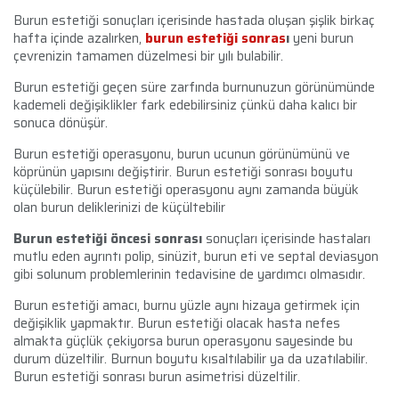
Burun estetiği sonuçları içerisinde hastada oluşan şişlik birkaç
hafta içinde azalırken,
burun estetiği sonras
ı
yeni burun
çevrenizin tamamen düzelmesi bir yılı bulabilir.
Burun estetiği geçen süre zarfında burnunuzun görünümünde
kademeli değişiklikler fark edebilirsiniz çünkü daha kalıcı bir
sonuca dönüşür.
Burun estetiği operasyonu, burun ucunun görünümünü ve
köprünün yapısını değiştirir. Burun estetiği sonrası boyutu
küçülebilir. Burun estetiği operasyonu aynı zamanda büyük
olan burun deliklerinizi de küçültebilir
Burun estetiği öncesi sonrası
sonuçları içerisinde hastaları
mutlu eden ayrıntı polip, sinüzit, burun eti ve septal deviasyon
gibi solunum problemlerinin tedavisine de yardımcı olmasıdır.
Burun estetiği amacı, burnu yüzle aynı hizaya getirmek için
değişiklik yapmaktır. Burun estetiği olacak hasta nefes
almakta güçlük çekiyorsa burun operasyonu sayesinde bu
durum düzeltilir. Burnun boyutu kısaltılabilir ya da uzatılabilir.
Burun estetiği sonrası burun asimetrisi düzeltilir.