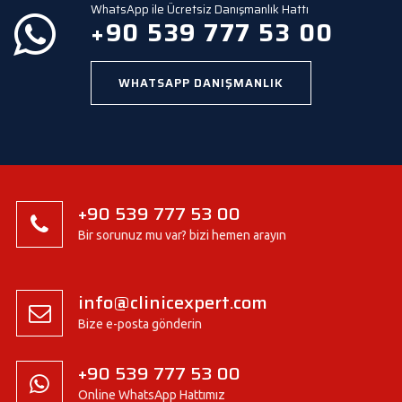
WhatsApp ile Ücretsiz Danışmanlık Hattı
.
+90 539 777 53 00
WHATSAPP DANIŞMANLIK
+90 539 777 53 00
Bir sorunuz mu var? bizi hemen arayın
info@clinicexpert.com
Bize e-posta gönderin
+90 539 777 53 00
Online WhatsApp Hattımız