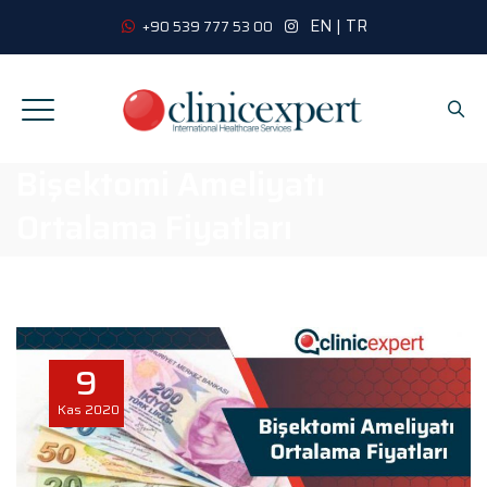
EN
|
TR
+90 539 777 53 00
Bişektomi Ameliyatı
Ortalama Fiyatları
9
Kas
2020