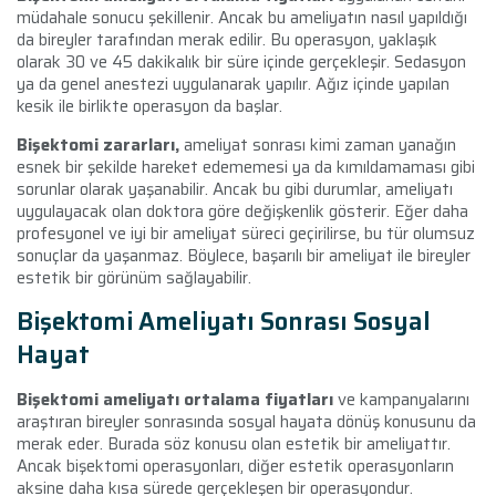
müdahale sonucu şekillenir. Ancak bu ameliyatın nasıl yapıldığı
da bireyler tarafından merak edilir. Bu operasyon, yaklaşık
olarak 30 ve 45 dakikalık bir süre içinde gerçekleşir. Sedasyon
ya da genel anestezi uygulanarak yapılır. Ağız içinde yapılan
kesik ile birlikte operasyon da başlar.
Bişektomi zararları,
ameliyat sonrası kimi zaman yanağın
esnek bir şekilde hareket edememesi ya da kımıldamaması gibi
sorunlar olarak yaşanabilir. Ancak bu gibi durumlar, ameliyatı
uygulayacak olan doktora göre değişkenlik gösterir. Eğer daha
profesyonel ve iyi bir ameliyat süreci geçirilirse, bu tür olumsuz
sonuçlar da yaşanmaz. Böylece, başarılı bir ameliyat ile bireyler
estetik bir görünüm sağlayabilir.
Bişektomi Ameliyatı Sonrası Sosyal
Hayat
Bişektomi ameliyatı ortalama fiyatları
ve kampanyalarını
araştıran bireyler sonrasında sosyal hayata dönüş konusunu da
merak eder. Burada söz konusu olan estetik bir ameliyattır.
Ancak bişektomi operasyonları, diğer estetik operasyonların
aksine daha kısa sürede gerçekleşen bir operasyondur.