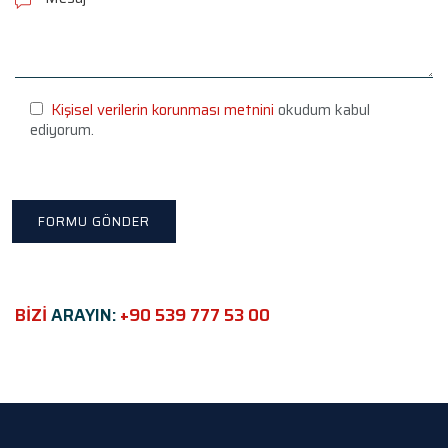
e
a
s
e
l
e
Kişisel verilerin korunması metnini
okudum kabul
a
ediyorum.
v
e
t
h
i
s
f
i
e
BİZİ
ARAYIN:
+90 539 777 53 00
l
d
e
m
p
t
y