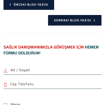
ÖNCEKI BLOG YAZISI
SONRAKI BLOG YAZISI
SAĞLIK DANIŞMANIMIZLA GÖRÜŞMEK İÇİN
HEMEN
FORMU DOLDURUN!
P
l