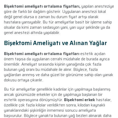
Bişektomi ameliyatı ortalama fiyatları,
yapılan anesteziye
göre de farklı bir dağılım gösterir. Uygulanan anestezi lokal
değil genel olursa o zaman bu durum fiyat artışı olarak
hastalara yansıyabilir. Bu tür ameliyatlar basit bir işleme sahip
olsalar da kimi zaman sedasyon yani, yarı uyur şeklinde ya da
genel anestezi altında yapılabilir.
Bişektomi Ameliyatı ve Alınan Yağlar
Bişektomi ameliyatı ortalama fiyatları
estetik açıdan
önem taşısa da uygulanan cerrahi müdahale de burada ayrıca
önemlidir. Ameliyat sırasında kişinin yanağında çok fazla
bulunan yağ oranı bu müdahale ile alınır. Böylece, fazla
yağlardan arınmış ve daha güzel bir görünüme sahip olan yanak
dokusu ortaya çıkarılır.
Bu tür ameliyatlar genellikle kadınlar için yapılmaya başlanmış
ancak günümüzde erkekler için de yapılmaya başlanan bir
estetik operasyona dönüşmüştür.
Bişektomi erkek
hastalar,
özellikle çok fazla kilolar verildikten sonra, kilodan kaynaklı
yanaklarındaki şişkinliğin inmemesi sonucu ameliyata
başvurulur. Böylece yanakta bulunan yağ bezleri alınarak daha