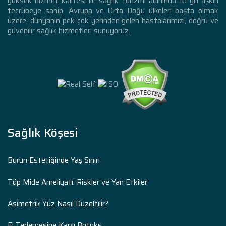
yüksek hizmet kalitesi ile sağlık turizmi alanında 10 yılı aşkın
tecrübeye sahip. Avrupa ve Orta Doğu ülkeleri başta olmak
üzere, dünyanın pek çok yerinden gelen hastalarımızı, doğru ve
güvenilir sağlık hizmetleri sunuyoruz.
Sağlık Köşesi
Burun Estetiğinde Yaş Sınırı
Tüp Mide Ameliyatı: Riskler ve Yan Etkiler
Asimetrik Yüz Nasıl Düzeltilir?
El Terlemesine Karşı Botoks