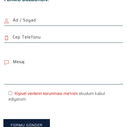
P
l
e
a
s
e
l
e
Kişisel verilerin korunması metnini
okudum kabul
a
ediyorum.
v
e
t
h
i