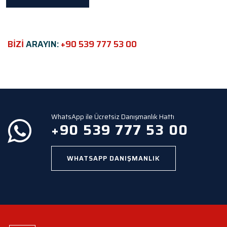
s
f
i
e
BİZİ
ARAYIN:
+90 539 777 53 00
l
d
e
m
p
t
y
WhatsApp ile Ücretsiz Danışmanlık Hattı
.
+90 539 777 53 00
WHATSAPP DANIŞMANLIK