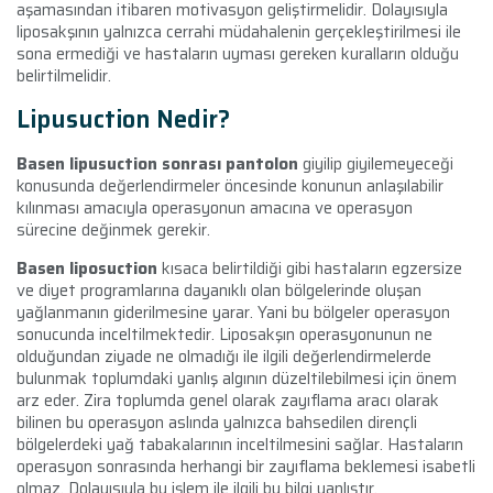
aşamasından itibaren motivasyon geliştirmelidir. Dolayısıyla
liposakşının yalnızca cerrahi müdahalenin gerçekleştirilmesi ile
sona ermediği ve hastaların uyması gereken kuralların olduğu
belirtilmelidir.
Lipusuction Nedir?
Basen lipusuction sonrası pantolon
giyilip giyilemeyeceği
konusunda değerlendirmeler öncesinde konunun anlaşılabilir
kılınması amacıyla operasyonun amacına ve operasyon
sürecine değinmek gerekir.
Basen liposuction
kısaca belirtildiği gibi hastaların egzersize
ve diyet programlarına dayanıklı olan bölgelerinde oluşan
yağlanmanın giderilmesine yarar. Yani bu bölgeler operasyon
sonucunda inceltilmektedir. Liposakşın operasyonunun ne
olduğundan ziyade ne olmadığı ile ilgili değerlendirmelerde
bulunmak toplumdaki yanlış algının düzeltilebilmesi için önem
arz eder. Zira toplumda genel olarak zayıflama aracı olarak
bilinen bu operasyon aslında yalnızca bahsedilen dirençli
bölgelerdeki yağ tabakalarının inceltilmesini sağlar. Hastaların
operasyon sonrasında herhangi bir zayıflama beklemesi isabetli
olmaz. Dolayısıyla bu işlem ile ilgili bu bilgi yanlıştır.