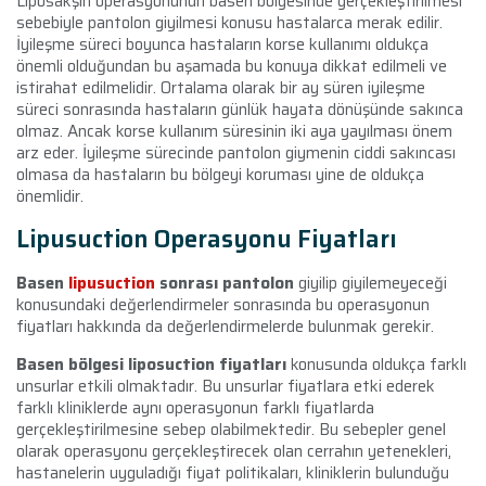
Liposakşın operasyonunun basen bölgesinde gerçekleştirilmesi
sebebiyle pantolon giyilmesi konusu hastalarca merak edilir.
İyileşme süreci boyunca hastaların korse kullanımı oldukça
önemli olduğundan bu aşamada bu konuya dikkat edilmeli ve
istirahat edilmelidir. Ortalama olarak bir ay süren iyileşme
süreci sonrasında hastaların günlük hayata dönüşünde sakınca
olmaz. Ancak korse kullanım süresinin iki aya yayılması önem
arz eder. İyileşme sürecinde pantolon giymenin ciddi sakıncası
olmasa da hastaların bu bölgeyi koruması yine de oldukça
önemlidir.
Lipusuction Operasyonu Fiyatları
Basen
lipusuction
sonrası pantolon
giyilip giyilemeyeceği
konusundaki değerlendirmeler sonrasında bu operasyonun
fiyatları hakkında da değerlendirmelerde bulunmak gerekir.
Basen bölgesi liposuction fiyatları
konusunda oldukça farklı
unsurlar etkili olmaktadır. Bu unsurlar fiyatlara etki ederek
farklı kliniklerde aynı operasyonun farklı fiyatlarda
gerçekleştirilmesine sebep olabilmektedir. Bu sebepler genel
olarak operasyonu gerçekleştirecek olan cerrahın yetenekleri,
hastanelerin uyguladığı fiyat politikaları, kliniklerin bulunduğu