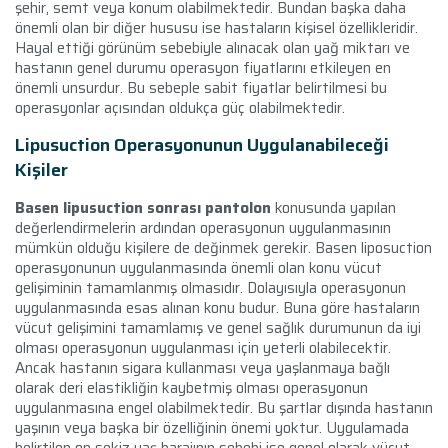
şehir, semt veya konum olabilmektedir. Bundan başka daha
önemli olan bir diğer hususu ise hastaların kişisel özellikleridir.
Hayal ettiği görünüm sebebiyle alınacak olan yağ miktarı ve
hastanın genel durumu operasyon fiyatlarını etkileyen en
önemli unsurdur. Bu sebeple sabit fiyatlar belirtilmesi bu
operasyonlar açısından oldukça güç olabilmektedir.
Lipusuction Operasyonunun Uygulanabileceği
Kişiler
Basen lipusuction sonrası pantolon
konusunda yapılan
değerlendirmelerin ardından operasyonun uygulanmasının
mümkün olduğu kişilere de değinmek gerekir. Basen liposuction
operasyonunun uygulanmasında önemli olan konu vücut
gelişiminin tamamlanmış olmasıdır. Dolayısıyla operasyonun
uygulanmasında esas alınan konu budur. Buna göre hastaların
vücut gelişimini tamamlamış ve genel sağlık durumunun da iyi
olması operasyonun uygulanması için yeterli olabilecektir.
Ancak hastanın sigara kullanması veya yaşlanmaya bağlı
olarak deri elastikliğin kaybetmiş olması operasyonun
uygulanmasına engel olabilmektedir. Bu şartlar dışında hastanın
yaşının veya başka bir özelliğinin önemi yoktur. Uygulamada
belirtilen on sekiz yaş barajının sebebi ise genel olarak vücut