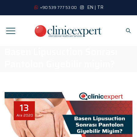
EN
|
TR
+90 539 777 53 00
Basen Lipusuction Sonrası
Pantolon Giyebilir miyim?
13
Ara
2020