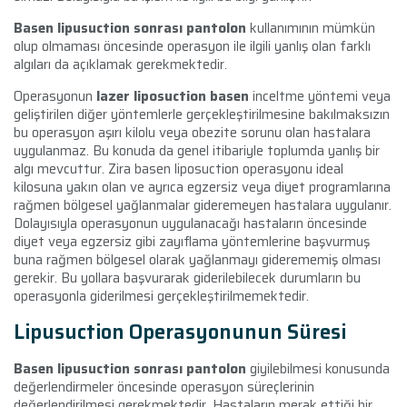
Basen lipusuction sonrası pantolon
kullanımının mümkün
olup olmaması öncesinde operasyon ile ilgili yanlış olan farklı
algıları da açıklamak gerekmektedir.
Operasyonun
lazer liposuction basen
inceltme yöntemi veya
geliştirilen diğer yöntemlerle gerçekleştirilmesine bakılmaksızın
bu operasyon aşırı kilolu veya obezite sorunu olan hastalara
uygulanmaz. Bu konuda da genel itibariyle toplumda yanlış bir
algı mevcuttur. Zira basen liposuction operasyonu ideal
kilosuna yakın olan ve ayrıca egzersiz veya diyet programlarına
rağmen bölgesel yağlanmalar gideremeyen hastalara uygulanır.
Dolayısıyla operasyonun uygulanacağı hastaların öncesinde
diyet veya egzersiz gibi zayıflama yöntemlerine başvurmuş
buna rağmen bölgesel olarak yağlanmayı giderememiş olması
gerekir. Bu yollara başvurarak giderilebilecek durumların bu
operasyonla giderilmesi gerçekleştirilmemektedir.
Lipusuction Operasyonunun Süresi
Basen lipusuction sonrası pantolon
giyilebilmesi konusunda
değerlendirmeler öncesinde operasyon süreçlerinin
değerlendirilmesi gerekmektedir. Hastaların merak ettiği bir