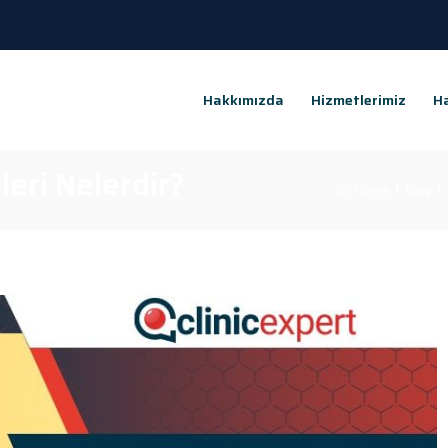
Hakkımızda
Hizmetlerimiz
Ha
leri Nelerdir?
Home
|
Blog
|