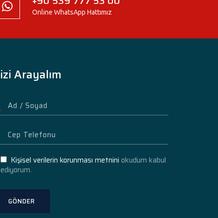
+90 539 777 53 00
Online WhatsApp Hattımız
izi Arayalım
Kişisel verilerin korunması metnini
okudum kabul
ediyorum.