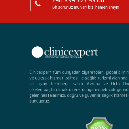
+90 539 777 53 00
Bir sorunuz mu var? bizi hemen arayın
Clinicexpert tüm dünyadan ziyaretçileri, global bilinirl
ve yüksek hizmet kalitesi ile sağlık turizmi alanında
yılı aşkın tecrübeye sahip. Avrupa ve Orta Do
ülkeleri başta olmak üzere, dünyanın pek çok yerin
gelen hastalarımızı, doğru ve güvenilir sağlık hizmetl
sunuyoruz.