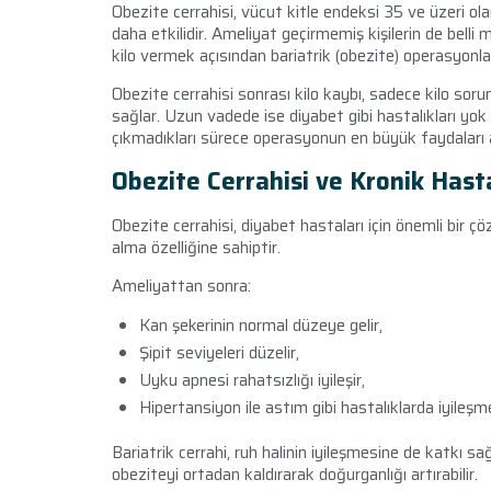
Obezite cerrahisi, vücut kitle endeksi 35 ve üzeri ola
daha etkilidir. Ameliyat geçirmemiş kişilerin de bell
kilo vermek açısından bariatrik (obezite) operasyonla
Obezite cerrahisi sonrası kilo kaybı, sadece kilo sor
sağlar. Uzun vadede ise diyabet gibi hastalıkları yok 
çıkmadıkları sürece operasyonun en büyük faydaları 
Obezite Cerrahisi ve Kronik Hasta
Obezite cerrahisi, diyabet hastaları için önemli bir çö
alma özelliğine sahiptir.
Ameliyattan sonra:
Kan şekerinin normal düzeye gelir,
Şipit seviyeleri düzelir,
Uyku apnesi rahatsızlığı iyileşir,
Hipertansiyon ile astım gibi hastalıklarda iyileşm
Bariatrik cerrahi, ruh halinin iyileşmesine de katkı sa
obeziteyi ortadan kaldırarak doğurganlığı artırabilir.