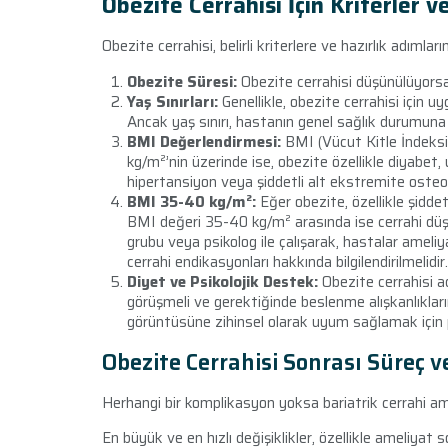
Obezite Cerrahisi İçin Kriterler ve
Obezite cerrahisi, belirli kriterlere ve hazırlık adımları
Obezite Süresi:
Obezite cerrahisi düşünülüyorsa,
Yaş Sınırları:
Genellikle, obezite cerrahisi için u
Ancak yaş sınırı, hastanın genel sağlık durumuna b
BMI Değerlendirmesi:
BMI (Vücut Kitle İndeksi)
kg/m²’nin üzerinde ise, obezite özellikle diyabet, 
hipertansiyon veya şiddetli alt ekstremite osteoartriti
BMI 35-40 kg/m²:
Eğer obezite, özellikle şiddet
BMI değeri 35-40 kg/m² arasında ise cerrahi düş
grubu veya psikolog ile çalışarak, hastalar ameliy
cerrahi endikasyonları hakkında bilgilendirilmelidir.
Diyet ve Psikolojik Destek:
Obezite cerrahisi ad
görüşmeli ve gerektiğinde beslenme alışkanlıklar
görüntüsüne zihinsel olarak uyum sağlamak için ps
Obezite Cerrahisi Sonrası Süreç v
Herhangi bir komplikasyon yoksa bariatrik cerrahi ame
En büyük ve en hızlı değişiklikler, özellikle ameliyat