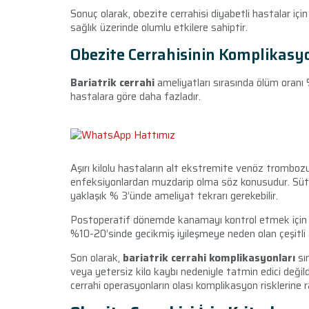
Sonuç olarak, obezite cerrahisi diyabetli hastalar içi
sağlık üzerinde olumlu etkilere sahiptir.
Obezite Cerrahisinin Komplikasy
Bariatrik cerrahi
ameliyatları sırasında ölüm oranı 
hastalara göre daha fazladır.
Aşırı kilolu hastaların alt ekstremite venöz trombo
enfeksiyonlardan muzdarip olma söz konusudur. Sütür
yaklaşık % 3’ünde ameliyat tekrarı gerekebilir.
Postoperatif dönemde kanamayı kontrol etmek için en
%10-20’sinde gecikmiş iyileşmeye neden olan çeşitli a
Son olarak,
bariatrik cerrahi komplikasyonları
sın
veya yetersiz kilo kaybı nedeniyle tatmin edici değil
cerrahi operasyonların olası komplikasyon risklerine 