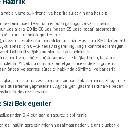
 Hazırlık
na tabidir. İşte bu kriterler ve hazırlık sürecinin ana hatları:
 hastanın obezite sorunu en az 5 yıl boyunca var olmalıdır.
ygun yaş aralığı 20 ile 60 yaş (bazen 65 yaşa kadar) arasındadır.
ağlı olarak esneklik gösterebilir.
, obezite cerrahisi için önemli bir kriterdir. Hastanın BMI değeri 40
uyku apnesi için CPAP tedavisi gerekliliği, ilaçla kontrol edilemeyen
 gibi ilgili sağlık sorunları ile ilişkilendirilebilir.
li diyabet veya diğer sağlık sorunları ile bağlantılıysa, hastanın
ünülebilir. Ancak bu durumda, ameliyat öncesinde kilo yönetimi
atın öncesi ve sonrası süreçler hakkında eğitilmeli ve bariatrik
ayları, ameliyat öncesi dönemde bir bariatrik cerrahi diyetisyeni ile
ında düzenleme yapmalıdırlar. Ayrıca, yeni yaşam tarzına ve beden
ikolojik destek almalıdır.
e Sizi Bekleyenler
liyatından 3-4 gün sonra taburcu olabilirsiniz.
 sonrası insülin gereksinimlerinin azalması nedeniyle antidiyabetik