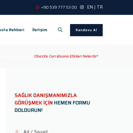
EN
|
TR
+90 539 777 53 00
sta Rehberi
İletişim
Randevu Al
Obezite Cerrahisi
|
Obezite Cerrahisinin Etkileri Nelerdir?
SAĞLIK DANIŞMANIMIZLA
GÖRÜŞMEK İÇİN
HEMEN FORMU
DOLDURUN!