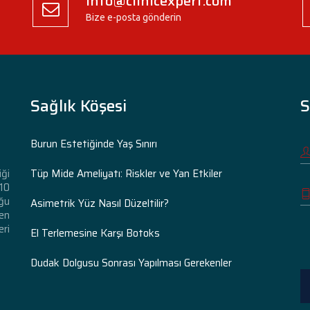
info@clinicexpert.com
Bize e-posta gönderin
Sağlık Köşesi
S
Burun Estetiğinde Yaş Sınırı
Tüp Mide Ameliyatı: Riskler ve Yan Etkiler
iği
 10
ğu
Asimetrik Yüz Nasıl Düzeltilir?
den
eri
El Terlemesine Karşı Botoks
Dudak Dolgusu Sonrası Yapılması Gerekenler