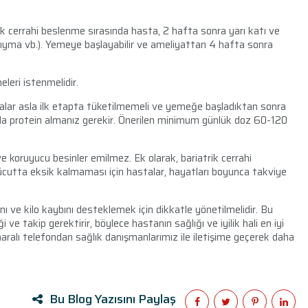
rik cerrahi beslenme sırasında hasta, 2 hafta sonra yarı katı ve
 kıyma vb.). Yemeye başlayabilir ve ameliyattan 4 hafta sonra
leri istenmelidir.
alar asla ilk etapta tüketilmemeli ve yemeğe başladıktan sonra
da protein almanız gerekir. Önerilen minimum günlük doz 60-120
e koruyucu besinler emilmez. Ek olarak, bariatrik cerrahi
 vücutta eksik kalmaması için hastalar, hayatları boyunca takviye
ını ve kilo kaybını desteklemek için dikkatle yönetilmelidir. Bu
i ve takip gerektirir, böylece hastanın sağlığı ve iyilik hali en iyi
ralı telefondan sağlık danışmanlarımız ile iletişime geçerek daha
Bu Blog Yazısını Paylaş