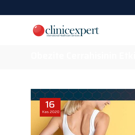
Obezite Cerrahisinin Etki
16
Kas
2020