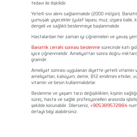
tedavi ile ilişkilidir.
Yeterli sıvı alımı sağlanmalıdır (2000 ml/gün). Bariat
yumuşak yiyecekler (yulaf lapası, muz, ızgara balık,
dengeli ve sağlıklı beslenmeye başlanmalıdır.
Hastalardan her zaman iyi çiğnemeleri ve yavaş yeme
Bariatrik cerrahi sonrası beslenme
sürecinde katı gıd
iyice çiğnenmelidir. Ameliyattan sonra doğru miktar
gramdır.
Ameliyat sonrası uygulanan diyette yeterli vitamin v
ameliyatları, kalsiyum, demir, B12 emilimini etkiler,
vitamin ve besin kullanmalıdırlar.
Beslenme ve yaşam tarzı değişiklikleri, kişinin sağlığ
süreç, hasta ve sağlık profesyonelleri arasında işbirliğ
şekilde korunabilir. Dilerseniz,
+905389572884
numa
detaylı bilgi alabilirsiniz.