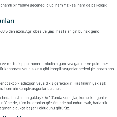
n önemli bir tedavi seçeneği olup, hem fiziksel hem de psikolojik
onları
%0,5’den azdır.Ağır obez ve yaşlı hastalar için bu risk genç
zu ve müteakip pulmoner embolinin yanı sıra yaralar ve pulmoner
 kanaması veya sızıntı gibi komplikasyonlar nedeniyle, hastaların
doskopik adezyon veya dikiş gerekebilir. Hastaların yaklaşık
cil cerrahi komplikasyonlar bulunur.
ıfında hastaların yaklaşık % 10’unda sonuçlar, komplikasyonlar
dir. Yine de, tüm bu oranları göz önünde bulundurursak, bariatrik
rağmen oldukça başarılı olduğunu görürüz.