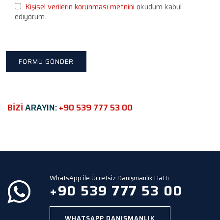
e
Kişisel verilerin korunması metnini
okudum kabul
a
ediyorum.
v
e
t
h
i
s
f
i
e
BİZİ
ARAYIN:
+90 539 777 53 00
l
d
e
m
p
t
y
WhatsApp ile Ücretsiz Danışmanlık Hattı
.
+90 539 777 53 00
WHATSAPP DANIŞMANLIK