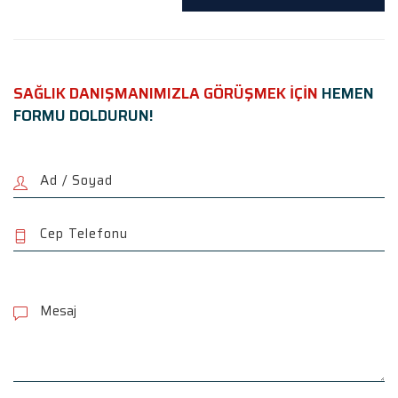
SAĞLIK DANIŞMANIMIZLA GÖRÜŞMEK İÇİN
HEMEN
FORMU DOLDURUN!
P
l
e
a
s
e
l