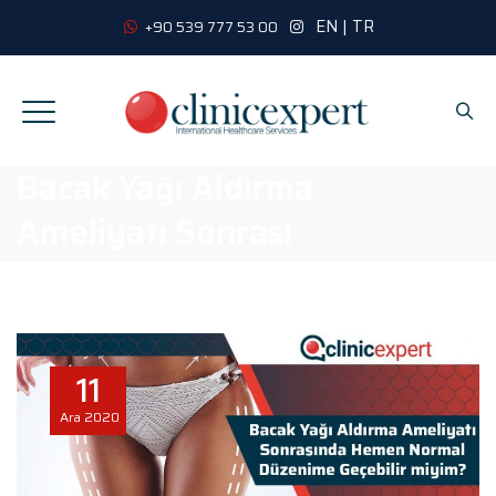
EN
|
TR
+90 539 777 53 00
Bacak Yağı Aldırma
Ameliyatı Sonrası
11
Ara
2020