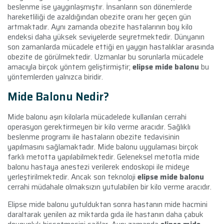
beslenme ise yaygınlaşmıştır. İnsanların son dönemlerde
hareketliliği de azaldığından obezite oranı her geçen gün
artmaktadır. Aynı zamanda obezite hastalarının boy kilo
endeksi daha yüksek seviyelerde seyretmektedir. Dünyanın
son zamanlarda mücadele ettiği en yaygın hastalıklar arasında
obezite de görülmektedir. Uzmanlar bu sorunlarla mücadele
amacıyla birçok yöntem geliştirmiştir;
elipse mide balonu
bu
yöntemlerden yalnızca biridir.
Mide Balonu Nedir?
Mide balonu aşırı kilolarla mücadelede kullanılan cerrahi
operasyon gerektirmeyen bir kilo verme aracıdır. Sağlıklı
beslenme programı ile hastaların obezite tedavisinin
yapılmasını sağlamaktadır. Mide balonu uygulaması birçok
farklı metotta yapılabilmektedir. Geleneksel metotla mide
balonu hastaya anestezi verilerek endoskopi ile mideye
yerleştirilmektedir. Ancak son teknoloji
elipse mide balonu
cerrahi müdahale olmaksızın yutulabilen bir kilo verme aracıdır.
Elipse mide balonu yutulduktan sonra hastanın mide hacmini
daraltarak yenilen az miktarda gıda ile hastanın daha çabuk