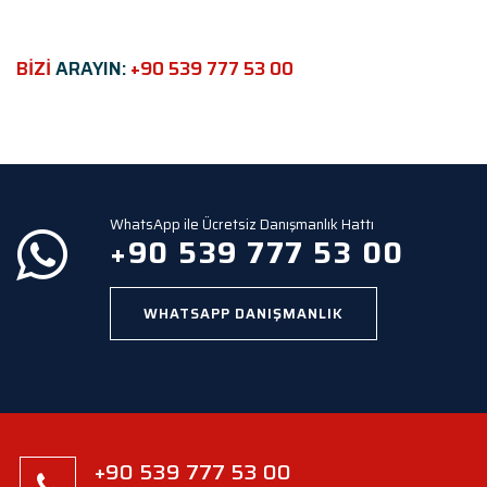
f
i
e
BİZİ
ARAYIN:
+90 539 777 53 00
l
d
e
m
p
t
y
WhatsApp ile Ücretsiz Danışmanlık Hattı
.
+90 539 777 53 00
WHATSAPP DANIŞMANLIK
+90 539 777 53 00