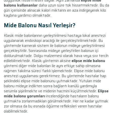
doygunluk hissetmesini sağlar. Aynı zamanda
elipse mide
balonu kullananlar
daha uzun süre tok hissetmektedir. Bu da
gün içerisinde alınacak kalori miktarını en aza indirgeyerek kilo
kaybına yardımcı olmaktadır.
Mide Balonu Nasıl Yerleşir?
Klasik mide balonlarının yerleştirilmesi hastaya lokal anestezi
uygulanarak endoskopi aracılığı ile gerçekleştirilmektedir. Bu
yöntemde kameralı sistem ile balonun mideye yerleştirilmesi
gerçekleştirilir. Sonrasında mideye yerleştirilen balonun içi
doldurulmaktadır. Dolgu malzemesi olarak hava veya sıvı tercih
edilebilmektedir. Klasik yöntemin aksine
elipse mide balonu
yöntemi diğer mide balonları ile aynı etkiye sahip olmasına
rağmen takılma süreci farklı işlemektedir. Elipse mide balonu
anestezi uygulaması gerektirmez. Bu yöntemde hastalar hap
şeklindeki elipse mide balonunu yutmaktadır. Yutulan mide
balonu mideye indikten sonra bağlantı kanülü yardımıyla
serumla şişirilmekte ve midenin hacmini küçültmektedir.
Elipse
mide balonu yorumları
incelendiğinde hastaların balonu
yutmakta zorlanmadıkları görülmektedir. Her ne kadar yutmak
zor olmasa da bu esnada öğürme refleksleri veren hastalar
olabilmektedir.