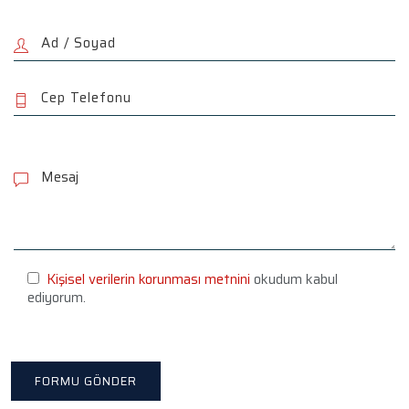
P
l
e
a
s
e
l
e
Kişisel verilerin korunması metnini
okudum kabul
a
ediyorum.
v
e
t
h
i
s