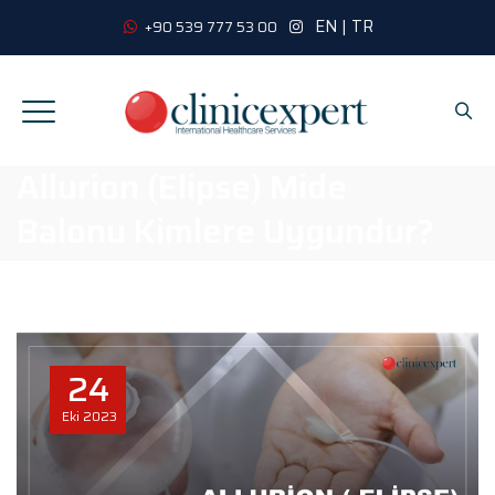
EN
|
TR
+90 539 777 53 00
Allurion (Elipse) Mide
Balonu Kimlere Uygundur?
24
Eki
2023