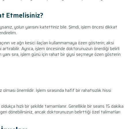
at Etmelisiniz?
nız, yolun yarısını katettiniz bile. Şimdi, işlem öncesi dikkat
endirelim.
çının ve ağrı kesici ilaçları kullanmamaya özen gösterin; aksi
i artırabilir. Ayrıca, işlem öncesinde doktorunuzun önerdiği belirli
n yanı sıra, işlem günü için rahat bir giysi seçmeye özen gösterin
olması önemlidir. İşlem sırasında hafif bir rahatsızlık hissi
 oldukça hızlı bir şekilde tamamlanır. Genellikle bir seans 15 dakika
ri dönebilirsiniz, ancak doktorunuzun belirttiği özel talimatları