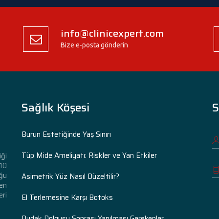
info@clinicexpert.com
Bize e-posta gönderin
Sağlık Köşesi
S
Burun Estetiğinde Yaş Sınırı
Tüp Mide Ameliyatı: Riskler ve Yan Etkiler
iği
 10
ğu
Asimetrik Yüz Nasıl Düzeltilir?
den
eri
El Terlemesine Karşı Botoks
Dudak Dolgusu Sonrası Yapılması Gerekenler