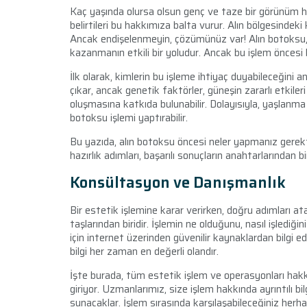
Kaç yaşında olursa olsun genç ve taze bir görünüm he
belirtileri bu hakkımıza balta vurur. Alın bölgesindeki k
Ancak endişelenmeyin, çözümünüz var! Alın botoksu, yaş
kazanmanın etkili bir yoludur. Ancak bu işlem öncesi 
İlk olarak, kimlerin bu işleme ihtiyaç duyabileceğini anl
çıkar, ancak genetik faktörler, güneşin zararlı etkileri
oluşmasına katkıda bulunabilir. Dolayısıyla, yaşlanma
botoksu işlemi yaptırabilir.
Bu yazıda, alın botoksu öncesi neler yapmanız gerekt
hazırlık adımları, başarılı sonuçların anahtarlarından bir
Konsültasyon ve Danışmanlık
Bir estetik işlemine karar verirken, doğru adımları 
taşlarından biridir. İşlemin ne olduğunu, nasıl işlediği
için internet üzerinden güvenilir kaynaklardan bilgi e
bilgi her zaman en değerli olandır.
İşte burada, tüm estetik işlem ve operasyonları hakk
giriyor. Uzmanlarımız, size işlem hakkında ayrıntılı 
sunacaklar. İşlem sırasında karşılaşabileceğiniz herha