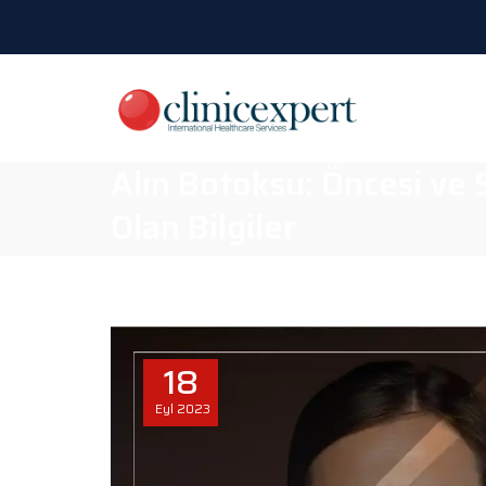
Alın Botoksu: Öncesi ve S
Olan Bilgiler
18
Eyl
2023