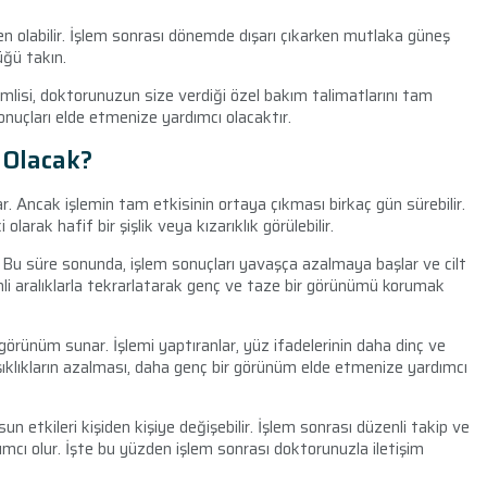
eden olabilir. İşlem sonrası dönemde dışarı çıkarken mutlaka güneş
ğü takın.
emlisi, doktorunuzun size verdiği özel bakım talimatlarını tam
sonuçları elde etmenize yardımcı olacaktır.
l Olacak?
. Ancak işlemin tam etkisinin ortaya çıkması birkaç gün sürebilir.
olarak hafif bir şişlik veya kızarıklık görülebilir.
r. Bu süre sonunda, işlem sonuçları yavaşça azalmaya başlar ve cilt
nli aralıklarla tekrarlatarak genç ve taze bir görünümü korumak
 görünüm sunar. İşlemi yaptıranlar, yüz ifadelerinin daha dinç ve
şıklıkların azalması, daha genç bir görünüm elde etmenize yardımcı
un etkileri kişiden kişiye değişebilir. İşlem sonrası düzenli takip ve
ımcı olur. İşte bu yüzden işlem sonrası doktorunuzla iletişim