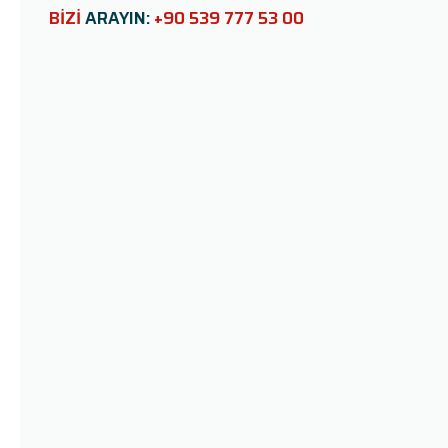
e
BİZİ
ARAYIN:
+90 539 777 53 00
l
d
e
m
p
t
y
.