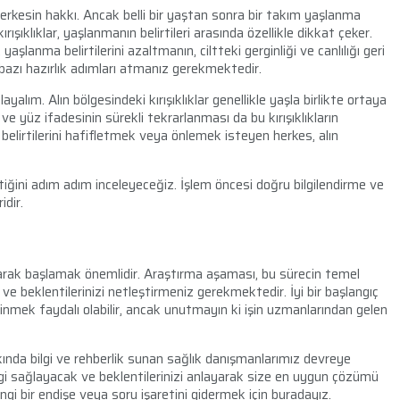
rkesin hakkı. Ancak belli bir yaştan sonra bir takım yaşlanma
ırışıklıklar, yaşlanmanın belirtileri arasında özellikle dikkat çeker.
lanma belirtilerini azaltmanın, ciltteki gerginliği ve canlılığı geri
bazı hazırlık adımları atmanız gerekmektedir.
ayalım. Alın bölgesindeki kırışıklıklar genellikle yaşla birlikte ortaya
 ve yüz ifadesinin sürekli tekrarlanması da bu kırışıklıkların
 belirtilerini hafifletmek veya önlemek isteyen herkes, alın
iğini adım adım inceleyeceğiz. İşlem öncesi doğru bilgilendirme ve
idir.
atarak başlamak önemlidir. Araştırma aşaması, bu sürecin temel
ni ve beklentilerinizi netleştirmeniz gerekmektedir. İyi bir başlangıç
dinmek faydalı olabilir, ancak unutmayın ki işin uzmanlarından gelen
ında bilgi ve rehberlik sunan sağlık danışmanlarımız devreye
bilgi sağlayacak ve beklentilerinizi anlayarak size en uygun çözümü
ngi bir endişe veya soru işaretini gidermek için buradayız.