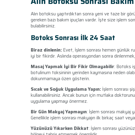
Alın Botoksu Sonrası Bakım 
Alın botoksu yaptırdıktan sonra yeni ve taze bir gör
gereken bazı bakım ipuçları vardır. İşte size işlem so
bulabilirsiniz.
Botoks Sonrası İlk 24 Saat
Biraz dinlenin:
Evet, İşlem sonrası hemen günlük rut
iyi bir fikirdir. Aslında operasyondan sonra dinlenmek, ş
Masaj Yapmak İyi Bir Fikir Olmayabilir
: Botoks i
botulinum toksininin yerinden kaymasına neden olabi
dokunmamaya özen gösterin.
Sıcak ve Soğuk Uygulama Yapın:
İşlem sonrası şi
kullanabilirsiniz. Ancak bunun için mutlaka doktorun
uygulama yapmayı önermez.
Bir Gün Makyaj Yapmayın
: İşlem sonrası makyaj y
Genellikle işlem sonrası makyajın ilk birkaç saat vey
Yüzünüzü Yıkarken Dikkat
: İşlem sonrası yüzünüz
bölgeyi tahriş etmemek önemlidir.