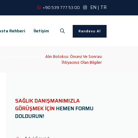
EN
|
TR
+90 539 777 53 00
sta Rehberi
İletişim
Randevu Al
og
|
Ameliyatsız Estetik
|
Alın Botoksu: Öncesi Ve Sonrası
İhtiyacınız Olan Bilgiler
SAĞLIK DANIŞMANIMIZLA
GÖRÜŞMEK İÇİN
HEMEN FORMU
DOLDURUN!