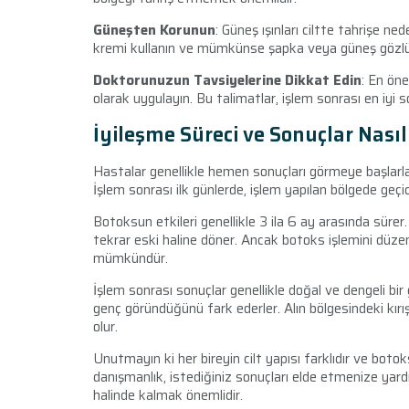
Güneşten Korunun
: Güneş ışınları ciltte tahrişe n
kremi kullanın ve mümkünse şapka veya güneş gözlü
Doktorunuzun Tavsiyelerine Dikkat Edin
: En ön
olarak uygulayın. Bu talimatlar, işlem sonrası en iyi 
İyileşme Süreci ve Sonuçlar Nası
Hastalar genellikle hemen sonuçları görmeye başlarlar
İşlem sonrası ilk günlerde, işlem yapılan bölgede geçici 
Botoksun etkileri genellikle 3 ila 6 ay arasında süre
tekrar eski haline döner. Ancak botoks işlemini düze
mümkündür.
İşlem sonrası sonuçlar genellikle doğal ve dengeli bir
genç göründüğünü fark ederler. Alın bölgesindeki kırı
olur.
Unutmayın ki her bireyin cilt yapısı farklıdır ve botoks
danışmanlık, istediğiniz sonuçları elde etmenize yard
halinde kalmak önemlidir.