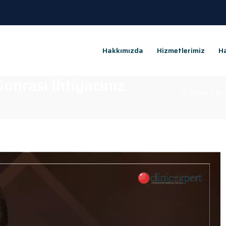
Hakkımızda
Hizmetlerimiz
Ha
onrası İhtiyacınız
Home
|
Bl