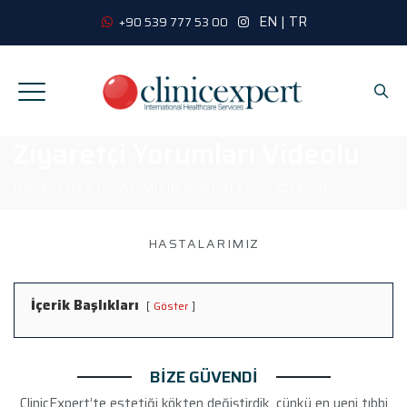
EN
|
TR
+90 539 777 53 00
Ziyaretçi Yorumları Videolu
ÖNCEKI HASTALARIMIZIN GÖRÜŞLERINI İZLEYIN
HASTALARIMIZ
İçerik Başlıkları
Göster
BİZE GÜVENDİ
ClinicExpert’te estetiği kökten değiştirdik, çünkü en yeni tıbbi