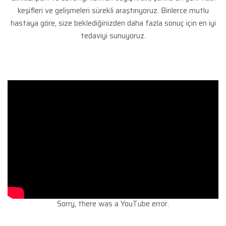
keşifleri ve gelişmeleri sürekli araştırıyoruz. Binlerce mutlu
hastaya göre, size beklediğinizden daha fazla sonuç için en iyi
tedaviyi sunuyoruz.
Sorry, there was a YouTube error.