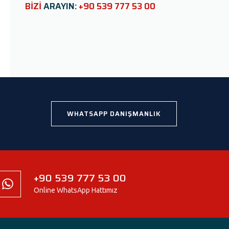
e
BİZİ
ARAYIN:
+90 539 777 53 00
l
d
e
m
p
t
y
.
WHATSAPP DANIŞMANLIK
+90 539 777 53 00
Online WhatsApp Hattımız