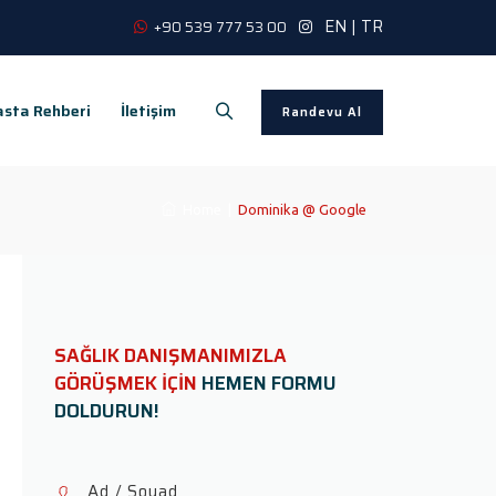
EN
|
TR
+90 539 777 53 00
sta Rehberi
İletişim
Randevu Al
Home
|
Dominika @ Google
SAĞLIK DANIŞMANIMIZLA
GÖRÜŞMEK İÇİN
HEMEN FORMU
DOLDURUN!