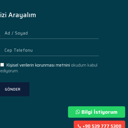
izi Arayalım
Kişisel verilerin korunması metnini
okudum kabul
ediyorum.
Bilgi İstiyorum
+90 539 777 5300