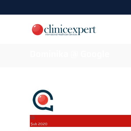
Dominika @ Google
19
Şub
2020