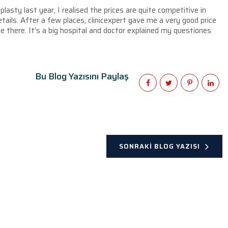
oplasty last year, I realised the prices are quite competitive in
ails. After a few places, clinicexpert gave me a very good price
e there. It’s a big hospital and doctor explained my questiones
Bu Blog Yazısını Paylaş
SONRAKI BLOG YAZISI