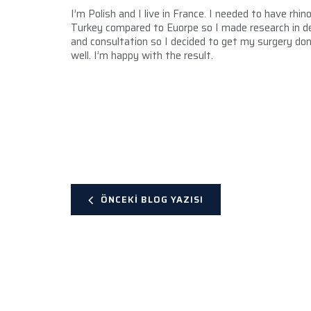
I’m Polish and I live in France. I needed to have rhin
Turkey compared to Euorpe so I made research in det
and consultation so I decided to get my surgery don
well. I’m happy with the result.
ÖNCEKI BLOG YAZISI