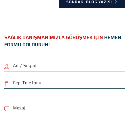
SONRAKI BLOG YAZISI
SAĞLIK DANIŞMANIMIZLA GÖRÜŞMEK İÇİN
HEMEN
FORMU DOLDURUN!
P
l
e
a
s
e