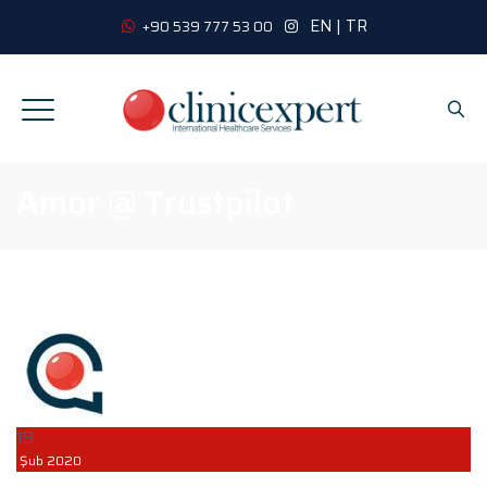
EN
|
TR
+90 539 777 53 00
Amor @ Trustpilot
19
Şub
2020